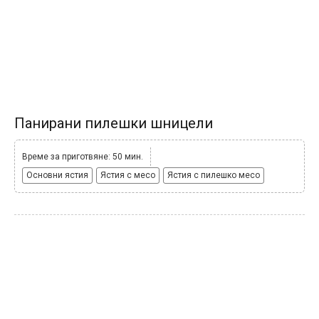
Панирани пилешки шницели
Време за приготвяне: 50 мин.
Основни ястия
Ястия с месо
Ястия с пилешко месо