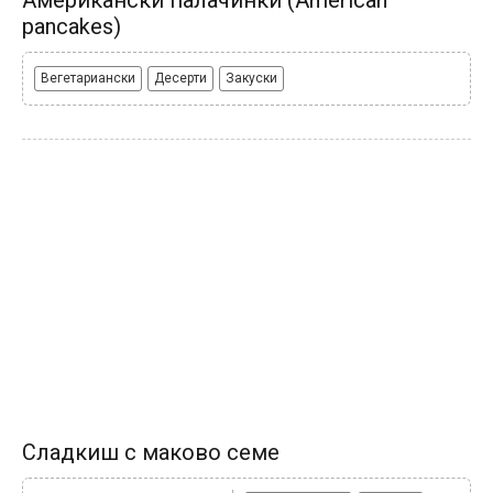
Американски палачинки (American
pancakes)
Вегетариански
Десерти
Закуски
Сладкиш с маково семе