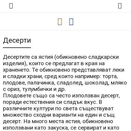
Десерти
Десертите са ястия (обикновено сладкарски
изделия), които се предлагат в края на
храненето. Те обикновено представляват леки
и сладки храни, сред които например: торта,
плодове, палачинка, сладолед, шоколад, мляко
с ориз, тулумбички и др.
Плодовете също са често използван десерт,
поради естествения си сладък вкус. В
различните култури по света съществуват
множество сходни варианти на един и същ
десерт. На много места ястия, обикновено
използвани като закуска, се сервират и като