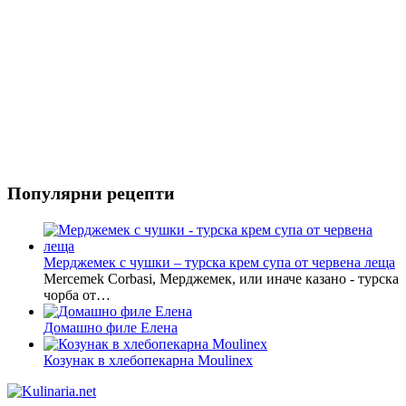
Популярни рецепти
Мерджемек с чушки – турска крем супа от червена леща
Mercemek Corbasi, Мерджемек, или иначе казано - турска
чорба от…
Домашно филе Елена
Козунак в хлебопекарна Moulinex