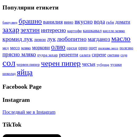
Популярни етикети
брашно
вкусно
вода
ванилия
вино
домати
гъби
бакпулвер
захар
зехтин
интересно
кашкавал
кисело мляко
картофи
масло
кромид лук
любопитно
лук
магданоз
лимон
олио
моркови
месо
ориз
оцет
орехи
полезно
мед
мляко
пилешко месо
прясно мляко
рецепти
сирене
пудра захар
салата
сода
сметана
сол
черен пипер
чесън
червен пипер
чушки
чубрица
яйца
шоколад
Facebook Page
Instagram
Последвай ме в Instagram
TikTok