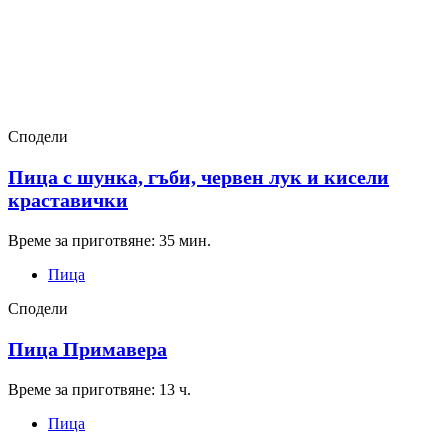
Сподели
Пица с шунка, гъби, червен лук и кисели
краставички
Време за приготвяне: 35 мин.
Пица
Сподели
Пица Примавера
Време за приготвяне: 13 ч.
Пица