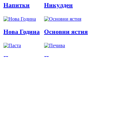
Напитки
Никулден
Нова Година
Основни ястия
Паста
Печива
Пица
Предястия
Риба
Салати