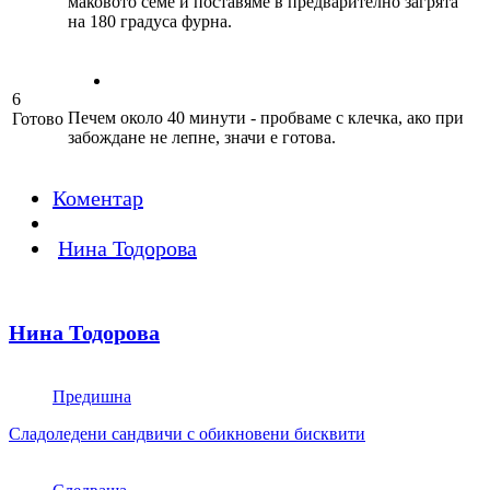
маковото семе и поставяме в предварително загрята
на 180 градуса фурна.
6
Печем около 40 минути - пробваме с клечка, ако при
Готово
забождане не лепне, значи е готова.
Коментар
Нина Тодорова
Нина Тодорова
Предишна
Сладоледени сандвичи с обикновени бисквити