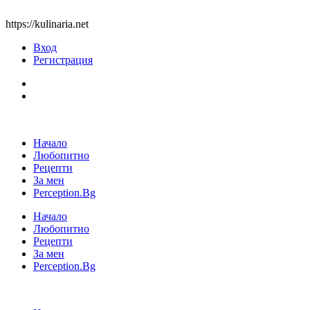
https://kulinaria.net
Вход
Регистрация
Начало
Любопитно
Рецепти
За мен
Perception.Bg
Начало
Любопитно
Рецепти
За мен
Perception.Bg