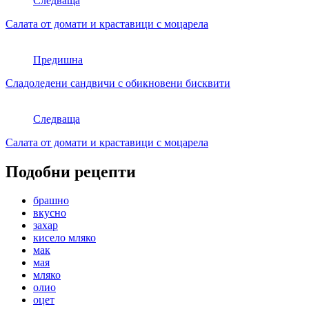
Следваща
Салата от домати и краставици с моцарела
Предишна
Сладоледени сандвичи с обикновени бисквити
Следваща
Салата от домати и краставици с моцарела
Подобни рецепти
брашно
вкусно
захар
кисело мляко
мак
мая
мляко
олио
оцет