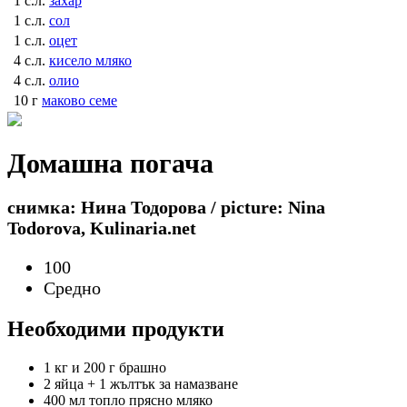
1 с.л.
захар
1 с.л.
сол
1 с.л.
оцет
4 с.л.
кисело мляко
4 с.л.
олио
10 г
маково семе
Домашна погача
снимка: Нина Тодорова / picture: Nina
Todorova, Kulinaria.net
100
Средно
Необходими продукти
1 кг и 200 г
брашно
2
яйца + 1 жълтък за намазване
400 мл топло
прясно мляко