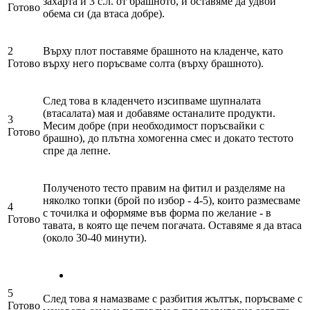
захарта и 3 с.л. от брашното, и оставяме да удвои
Готово
обема си (да втаса добре).
2
Върху плот поставяме брашното на кладенче, като
Готово
върху него поръсваме солта (върху брашното).
След това в кладенчето изсипваме шупналата
(втасалата) мая и добавяме останалите продукти.
3
Месим добре (при необходимост поръсвайки с
Готово
брашно), до плътна хомогенна смес и докато тестото
спре да лепне.
Полученото тесто правим на фитил и разделяме на
няколко топки (брой по избор - 4-5), които размесваме
4
с точилка и оформяме във форма по желание - в
Готово
тавата, в която ще печем погачата. Оставяме я да втаса
(около 30-40 минути).
5
След това я намазваме с разбития жълтък, поръсваме с
Готово