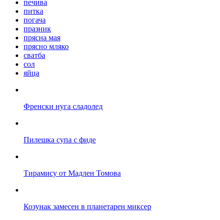
печива
питка
погача
празник
прясна мая
прясно мляко
сватба
сол
яйца
Френски нуга сладолед
Пилешка супа с фиде
Тирамису от Мадлен Томова
Козунак замесен в планетарен миксер