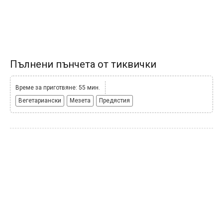
Пълнени пънчета от тиквички
Време за приготвяне: 55 мин.
Вегетариански
Мезета
Предястия