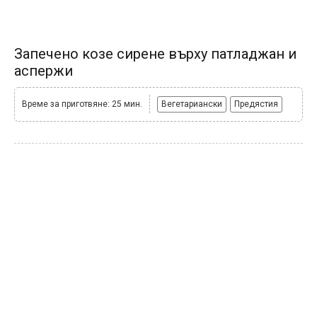
Запечено козе сирене върху патладжан и
аспержи
Време за приготвяне: 25 мин.
Вегетариански
Предястия