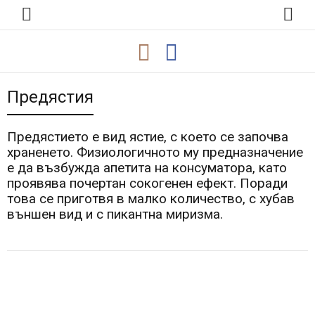
Предястия
Предястието е вид ястие, с което се започва
храненето. Физиологичното му предназначение
е да възбужда апетита на консуматора, като
проявява почертан сокогенен ефект. Поради
това се приготвя в малко количество, с хубав
външен вид и с пикантна миризма.