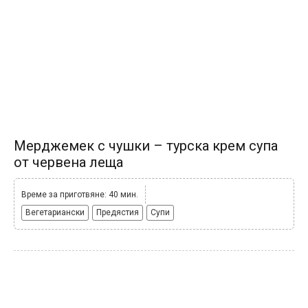
Мерджемек с чушки – турска крем супа
от червена леща
Време за приготвяне: 40 мин.
Вегетариански
Предястия
Супи