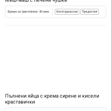
Миш-маш с печени чушки
Време за приготвяне: 40 мин.
Вегетариански
Предястия
Пълнени яйца с крема сирене и кисели
краставички