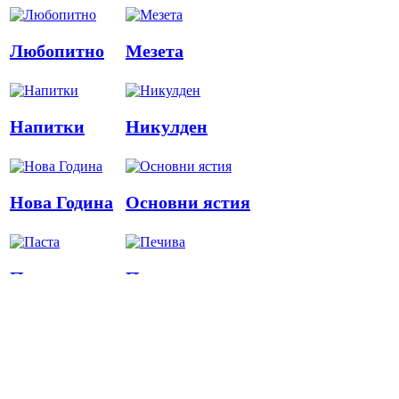
Любопитно
Мезета
Напитки
Никулден
Нова Година
Основни ястия
Паста
Печива
Пица
Предястия