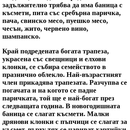
задължително трябва да има баница с
късмети, пита със сребърна паричка,
пача, свинско месо, пуешко месо,
чесън, жито, червено вино,
шампанско.
Край подредената богата трапеза,
украсена със свещници и елхови
клонки, се събира семейството в
празнично облекло. Най-възрастният
член прикадява трапезата. Разчупва се
погачата и на когото се падне
паричката, той ще е най-богат през
следващата година. В новогодишната
баница се слагат късмети. Малки
дрянови клонки с пъпчици се слагат за
късмет, върху тях се навиват хартийки