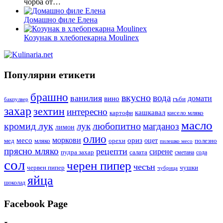
чорба от…
Домашно филе Елена
Козунак в хлебопекарна Moulinex
Популярни етикети
брашно
вкусно
вода
ванилия
вино
домати
гъби
бакпулвер
захар
зехтин
интересно
кашкавал
кисело мляко
картофи
масло
кромид лук
любопитно
лук
магданоз
лимон
олио
моркови
месо
ориз
оцет
орехи
полезно
мед
мляко
пилешко месо
прясно мляко
рецепти
сирене
пудра захар
салата
сода
сметана
сол
черен пипер
чесън
червен пипер
чушки
чубрица
яйца
шоколад
Facebook Page