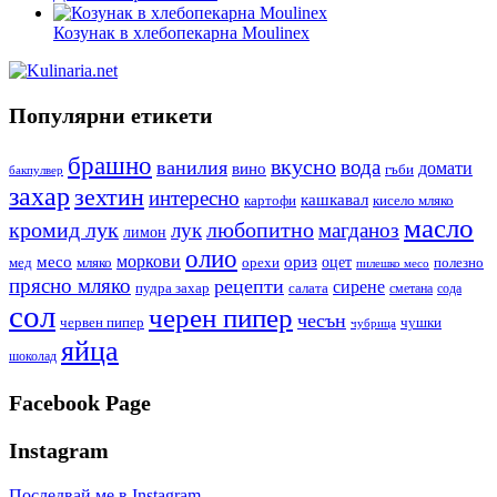
Козунак в хлебопекарна Moulinex
Популярни етикети
брашно
вкусно
вода
ванилия
вино
домати
гъби
бакпулвер
захар
зехтин
интересно
кашкавал
кисело мляко
картофи
масло
кромид лук
любопитно
лук
магданоз
лимон
олио
моркови
месо
ориз
оцет
орехи
полезно
мед
мляко
пилешко месо
прясно мляко
рецепти
сирене
пудра захар
салата
сода
сметана
сол
черен пипер
чесън
червен пипер
чушки
чубрица
яйца
шоколад
Facebook Page
Instagram
Последвай ме в Instagram