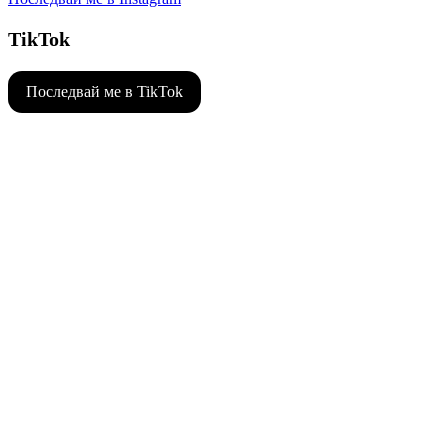
TikTok
Последвай ме в TikTok