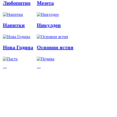
Любопитно
Мезета
Напитки
Никулден
Нова Година
Основни ястия
Паста
Печива
Пица
Предястия
Риба
Салати