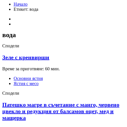
Начало
Етикет:
вода
вода
Сподели
Зеле с кренвирши
Време за приготвяне: 60 мин.
Основни ястия
Ястия с месо
Сподели
Патешко магре в съчетание с манго, червено
цвекло и редукция от балсамов оцет, мед и
мащерка