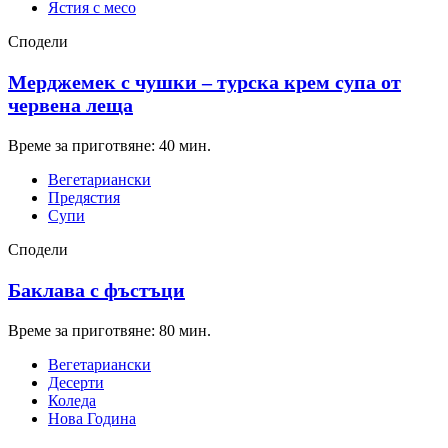
Ястия с месо
Сподели
Мерджемек с чушки – турска крем супа от
червена леща
Време за приготвяне: 40 мин.
Вегетариански
Предястия
Супи
Сподели
Баклава с фъстъци
Време за приготвяне: 80 мин.
Вегетариански
Десерти
Коледа
Нова Година