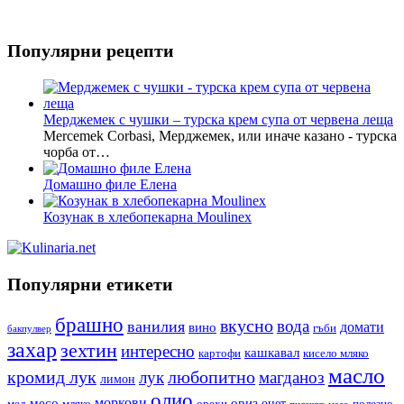
Популярни рецепти
Мерджемек с чушки – турска крем супа от червена леща
Mercemek Corbasi, Мерджемек, или иначе казано - турска
чорба от…
Домашно филе Елена
Козунак в хлебопекарна Moulinex
Популярни етикети
брашно
вкусно
вода
ванилия
вино
домати
гъби
бакпулвер
захар
зехтин
интересно
кашкавал
кисело мляко
картофи
масло
кромид лук
любопитно
лук
магданоз
лимон
олио
моркови
месо
ориз
оцет
орехи
полезно