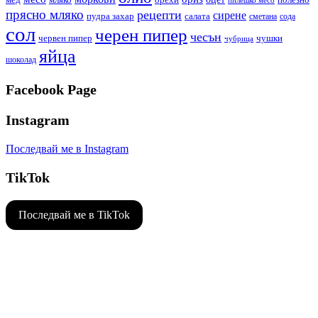
мед
мляко
пилешко месо
прясно мляко
рецепти
сирене
пудра захар
салата
сода
сметана
сол
черен пипер
чесън
червен пипер
чушки
чубрица
яйца
шоколад
Facebook Page
Instagram
Последвай ме в Instagram
TikTok
Последвай ме в TikTok