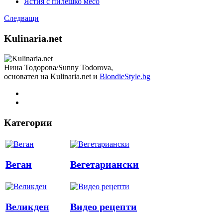
Ястия с пилешко месо
Следващи
Kulinaria.net
Нина Тодорова/Sunny Todorova,
основател на Kulinaria.net и
BlondieStyle.bg
Категории
Веган
Вегетариански
Великден
Видео рецепти