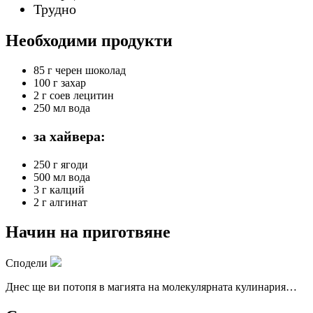
Трудно
Необходими продукти
85 г
черен шоколад
100 г
захар
2 г
соев лецитин
250 мл
вода
за хайвера:
250 г
ягоди
500 мл
вода
3 г
калций
2 г
алгинат
Начин на приготвяне
Сподели
Днес ще ви потопя в магията на молекулярната кулинария…