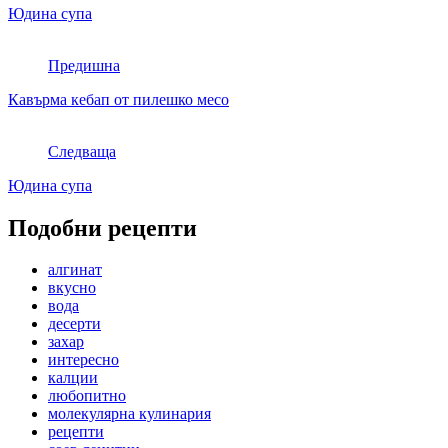
Юдина супа
Предишна
Кавърма кебап от пилешко месо
Следваща
Юдина супа
Подобни рецепти
алгинат
вкусно
вода
десерти
захар
интересно
калции
любопитно
молекулярна кулинария
рецепти