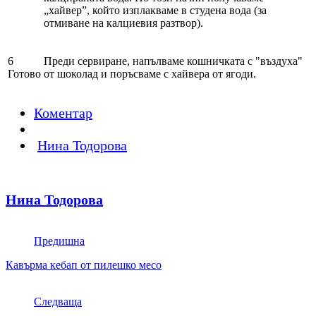
„хайвер”, който изплакваме в студена вода (за
отмиване на калциевия разтвор).
6
Преди сервиране, напълваме кошничката с "въздуха"
Готово
от шоколад и поръсваме с хайвера от ягоди.
Коментар
Нина Тодорова
Нина Тодорова
Предишна
Кавърма кебап от пилешко месо
Следваща