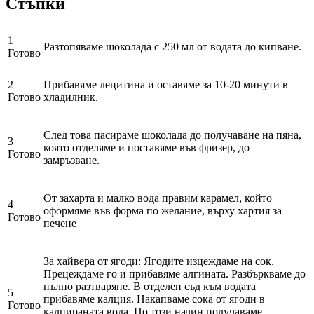
Стъпки
1
Разтопяваме шоколада с 250 мл от водата до кипване.
Готово
2
Прибавяме лецитина и оставяме за 10-20 минути в
Готово
хладилник.
След това пасираме шоколада до получаване на пяна,
3
която отделяме и поставяме във фризер, до
Готово
замръзване.
От захарта и малко вода правим карамел, който
4
оформяме във форма по желание, върху хартия за
Готово
печене
За хайвера от ягоди: Ягодите изцеждаме на сок.
Прецеждаме го и прибавяме алгината. Разбъркваме до
пълно разтваряне. В отделен съд към водата
5
прибавяме калция. Накапваме сока от ягоди в
Готово
калцираната вода. По този начин получаваме