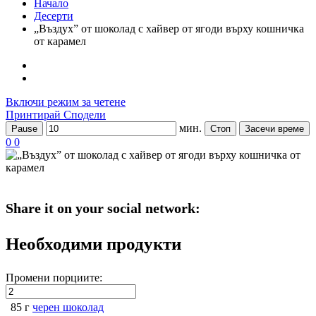
Начало
Десерти
„Въздух” от шоколад с хайвер от ягоди върху кошничка
от карамел
Включи режим за четене
Принтирай
Сподели
мин.
Pause
Стоп
Засечи време
0
0
Share it on your social network:
Необходими продукти
Промени порциите:
85 г
черен шоколад