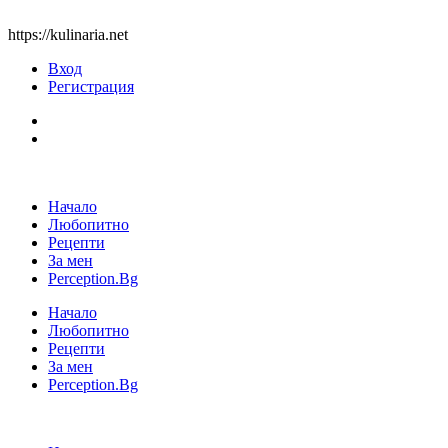
https://kulinaria.net
Вход
Регистрация
Начало
Любопитно
Рецепти
За мен
Perception.Bg
Начало
Любопитно
Рецепти
За мен
Perception.Bg