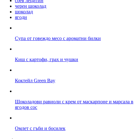
соев лецитин
черен шоколад
шоколад
ягоди
Супа от говеждо месо с ароматни билки
Киш с картофи, грах и чушки
Коктейл Green Bay
Шоколадови равиоли с крем от маскарпоне и марсала в
ягодов сос
Омлет с гъби и босилек