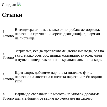
Сподели
Стъпки
В тенджера сипваме малко олио, добавяме моркова,
1
нарязан на пръчици и корена джинджифил, нарязан
Готово
на листенца.
Загряваме, без да препържваме. Добавяме вода, сол на
2
вкус, малко соев сос, щипка кориандър, анасон, чили
Готово
и пушен пипер, както и настърганата лимонова кора.
Щом заври, добавяме парчетата пилешко филе,
3
нарязано на листенца и шепата нарязани гъби юдини
Готово
уши.
4
Варим до сваряване на месото (не много), добавяме
Готово
шепата фиде и се варим до омекване на фидето.