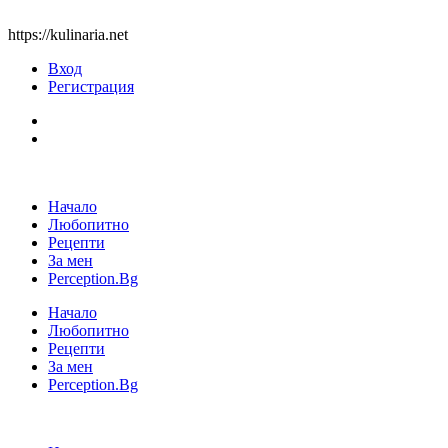
https://kulinaria.net
Вход
Регистрация
Начало
Любопитно
Рецепти
За мен
Perception.Bg
Начало
Любопитно
Рецепти
За мен
Perception.Bg