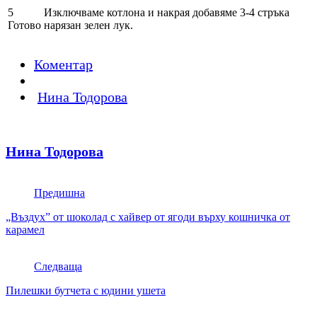
5
Изключваме котлона и накрая добавяме 3-4 стръка
Готово
нарязан зелен лук.
Коментар
Нина Тодорова
Нина Тодорова
Предишна
„Въздух” от шоколад с хайвер от ягоди върху кошничка от
карамел
Следваща
Пилешки бутчета с юдини ушета