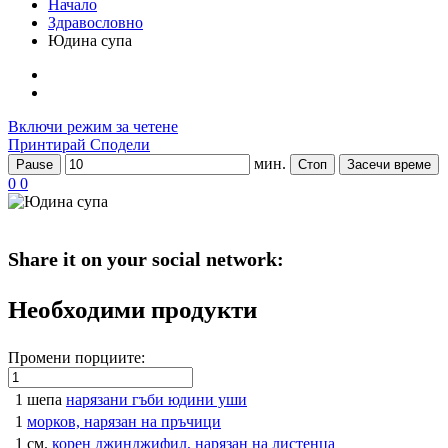
Начало
Здравословно
Юдина супа
Включи режим за четене
Принтирай
Сподели
мин.
Pause
Стоп
Засечи време
0
0
Share it on your social network:
Необходими продукти
Промени порциите:
1 шепа
нарязани гъби юдини уши
1
морков, нарязан на пръчици
1 см.
корен джинджифил, нарязан на листенца