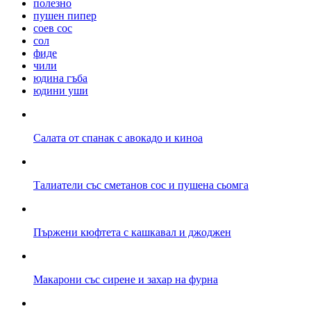
полезно
пушен пипер
соев сос
сол
фиде
чили
юдина гъба
юдини уши
Салата от спанак с авокадо и киноа
Талиатели със сметанов сос и пушена сьомга
Пържени кюфтета с кашкавал и джоджен
Макарони със сирене и захар на фурна