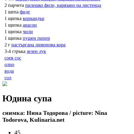
2 парчета
пилешко филе, нарязано на листенца
1 шепа
фиде
1 щипка
кориандър
1 щипка
анасон
1 щипка
чили
1 щипка
пушен пипер
2 г
настъргана лимонова кора
3-4 стръка
зелен лук
соев сос
олио
вода
сол
Юдина супа
снимка: Нина Тодорова / picture: Nina
Todorova, Kulinaria.net
45