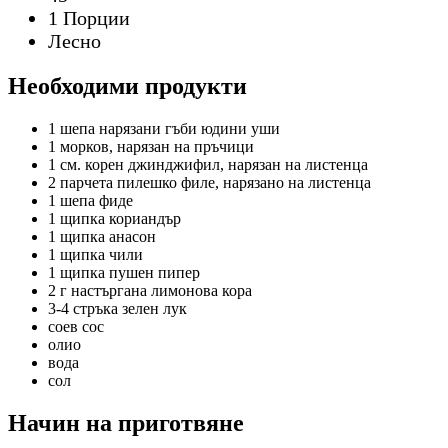
1 Порции
Лесно
Необходими продукти
1 шепа
нарязани гъби юдини уши
1
морков, нарязан на пръчици
1 см.
корен джинджифил, нарязан на листенца
2 парчета
пилешко филе, нарязано на листенца
1 шепа
фиде
1 щипка
кориандър
1 щипка
анасон
1 щипка
чили
1 щипка
пушен пипер
2 г
настъргана лимонова кора
3-4 стръка
зелен лук
соев сос
олио
вода
сол
Начин на приготвяне