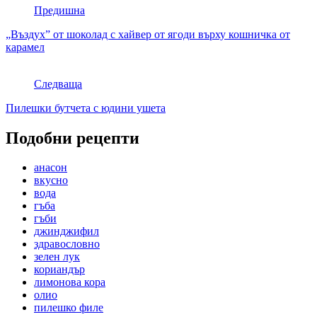
Предишна
„Въздух” от шоколад с хайвер от ягоди върху кошничка от
карамел
Следваща
Пилешки бутчета с юдини ушета
Подобни рецепти
анасон
вкусно
вода
гъба
гъби
джинджифил
здравословно
зелен лук
кориандър
лимонова кора
олио
пилешко филе