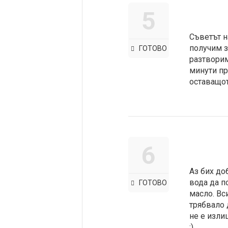
5
Съветът н
получим з
ГОТОВО
разтворим
минути пр
оставащо
6
Аз бих до
вода да п
ГОТОВО
масло. Вс
трябвало 
не е изли
:)