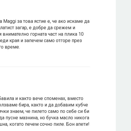
а Maggi за това ястие е, че ако искаме да
латист загар, е добре да срежем и
 внимателно горната част на плика 10
еди края и запечем само отгоре през
то време.
бавила и както вече споменах, вместо
олзваме бира, както и да добавим кубче
ички знаем, че пилето само по себе си би
да пусне мазнина, но бучка масло никога
шна, когато печем сочно пиле. Бон апети!