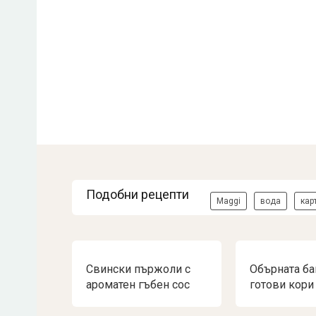
Подобни рецепти
Maggi
вода
кар
Свински пържоли с
Обърната ба
ароматен гъбен сос
готови кори