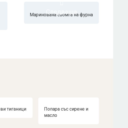
Следваща
Маринована сьомга на фурна
ви тиганици
Попара със сирене и
масло