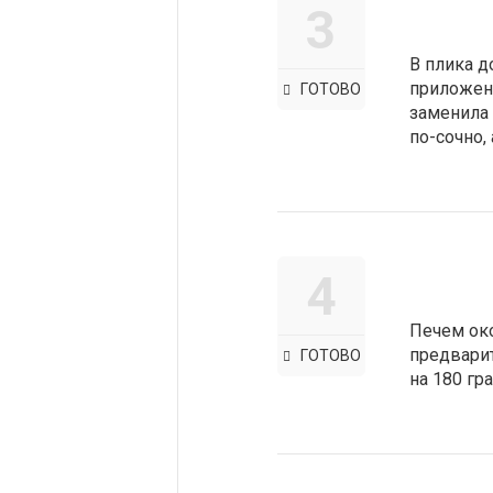
3
В плика д
приложена
ГОТОВО
заменила 
по-сочно,
4
Печем око
предварит
ГОТОВО
на 180 гр