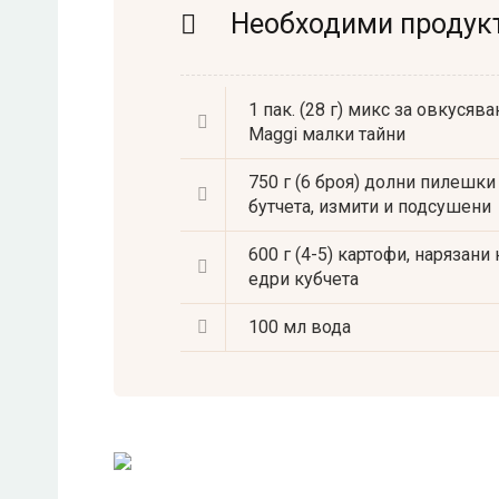
Необходими продук
1 пак. (28 г)
микс за овкусява
Maggi малки тайни
750 г (6 броя)
долни пилешки
бутчета, измити и подсушени
600 г (4-5)
картофи, нарязани 
едри кубчета
100 мл
вода