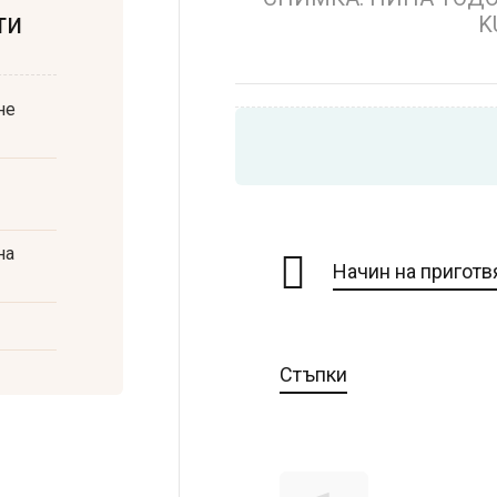
ти
K
не
на
Начин на приготв
Стъпки