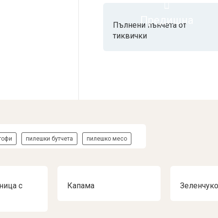
Предишна
Пълнени пънчета от
тиквички
тофи
пилешки бутчета
пилешко месо
ница с
Капама
Зеленчуко