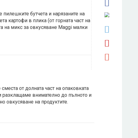
 пилешките бутчета и нарязаните на
ета картофи в плика (от горната част на
а на микс за овкусяване Maggi малки
сместа от долната част на опаковката
и разклащаме внимателно до пълното и
о овкусяване на продуктите.