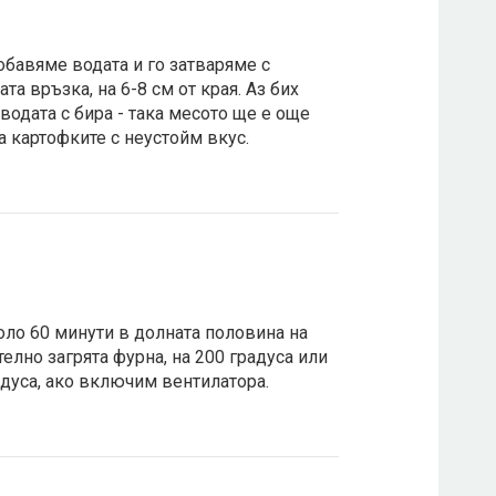
обавяме водата и го затваряме с
та връзка, на 6-8 см от края. Аз бих
водата с бира - така месото ще е още
 а картофките с неустойм вкус.
ло 60 минути в долната половина на
елно загрята фурна, на 200 градуса или
адуса, ако включим вентилатора.