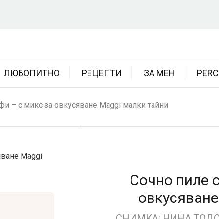
ЛЮБОПИТНО
РЕЦЕПТИ
ЗА МЕН
PERC
фи – с микс за овкусяване Maggi малки тайни
Сочно пиле с
овкусяване
СНИМКА: НИНА ТОДОР