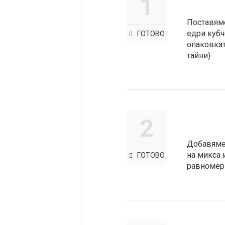
1
Поставяме
едри кубч
ГОТОВО
опаковкат
тайни).
2
Добавяме 
на микса 
ГОТОВО
равномерн