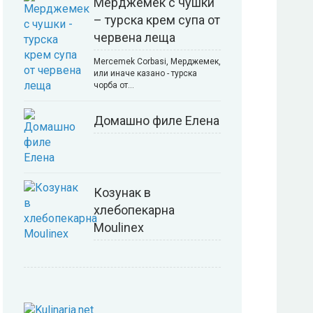
Мерджемек с чушки
– турска крем супа от
червена леща
Mercemek Corbasi, Мерджемек,
или иначе казано - турска
чорба от…
Домашно филе Елена
Козунак в
хлебопекарна
Moulinex