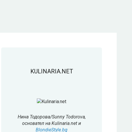
KULINARIA.NET
Нина Тодорова/Sunny Todorova,
основател на Kulinaria.net и
BlondieStyle.bg