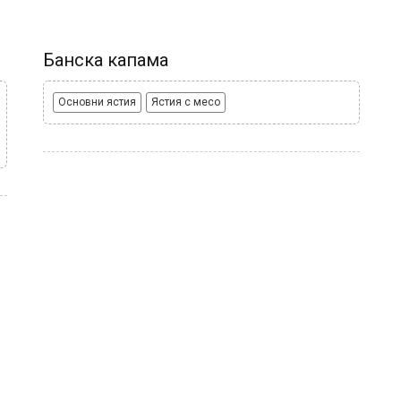
Банска капама
Основни ястия
Ястия с месо