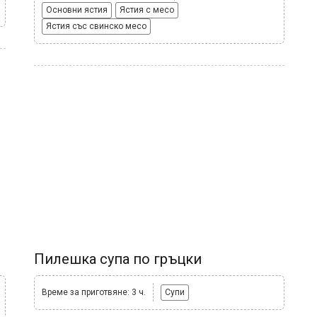
Основни ястия
Ястия с месо
Ястия със свинско месо
Пилешка супа по гръцки
Време за приготвяне: 3 ч.
Супи