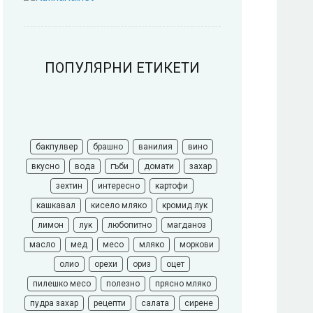
ПОПУЛЯРНИ ЕТИКЕТИ
бакпулвер
брашно
ванилия
вино
вкусно
вода
гъби
домати
захар
зехтин
интересно
картофи
кашкавал
кисело мляко
кромид лук
лимон
лук
любопитно
магданоз
масло
мед
месо
мляко
моркови
олио
орехи
ориз
оцет
пилешко месо
полезно
прясно мляко
пудра захар
рецепти
салата
сирене