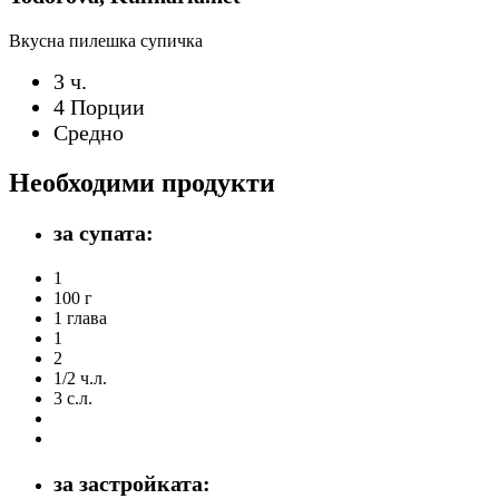
Вкусна пилешка супичка
3 ч.
4 Порции
Средно
Необходими продукти
за супата:
1
100 г
1 глава
1
2
1/2 ч.л.
3 с.л.
за застройката: