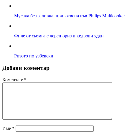
Мусака без заливка, приготвена във Philips Multicooker
Филе от сьомга с черен ориз и кедрови ядки
Ризото по узбекски
Добави коментар
Коментар:
*
Име
*