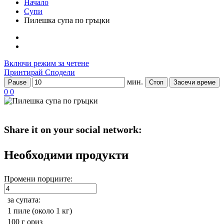
Начало
Супи
Пилешка супа по гръцки
Включи режим за четене
Принтирай
Сподели
мин.
Pause
Стоп
Засечи време
0
0
Share it on your social network:
Необходими продукти
Промени порциите:
за супата:
1
пиле (около 1 кг)
100 г
ориз