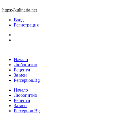
https://kulinaria.net
Вход
Регистрация
Начало
Любопитно
Рецепти
За мен
Perception.Bg
Начало
Любопитно
Рецепти
За мен
Perception.Bg