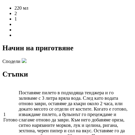
220 мл
2
1
Начин на приготвяне
Сподели
Стъпки
Поставяме пилето в подходяща тенджера и го
заливаме с 3 литра вряла вода. След като водата
отново заври, оставяме да къкри около 2 часа, или
докато месото се отдели от костите. Когато е готово,
1
изваждаме пилето, а бульонът го прецеждаме и
Готово
слагаме отново да заври. Към него добавяме ориза,
ситно нарязаните морков, лук и целина, ригана,
зехтина, черен пипер и сол на вкус. Оставяме го да