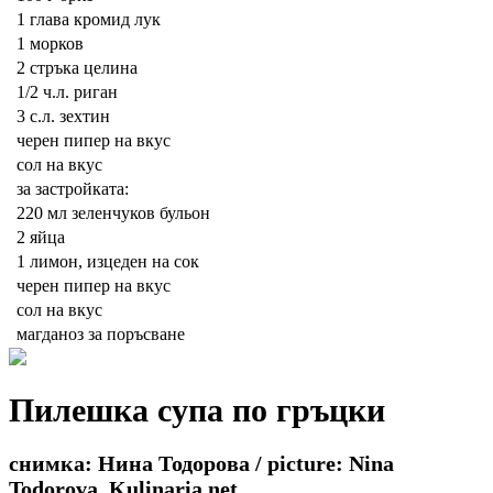
1 глава
кромид лук
1
морков
2
стръка целина
1/2 ч.л.
риган
3 с.л.
зехтин
черен пипер на вкус
сол на вкус
за застройката:
220 мл
зеленчуков бульон
2
яйца
1
лимон, изцеден на сок
черен пипер на вкус
сол на вкус
магданоз за поръсване
Пилешка супа по гръцки
снимка: Нина Тодорова / picture: Nina
Todorova, Kulinaria.net