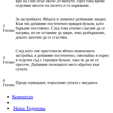
ври на слаб огън около 20 минути. През това време
отделяме месото на пилето и го нарязваме.
За застройката: Яйцата и лимонът разбиваме заедно.
Към тях добавяме постепенно врящия бульон, като
2
бъркаме постоянно. След това отново слагаме да се
Готово
нагрява, но не оставяме да заври, леко разбъркваме,
докато започне да се сгъстява.
След като сме приготвили яйчно-лимоновата
застройка, я добавяме постепенно, смесвайки я първо
3
в отделен съд с горещия бульон, така че да не се
Готово
пресече. Добавяме пилешкото месо обратно към
супата.
4
Преди сервиране, поръсваме супата с магданоз.
Готово
Коментар
Нина Тодорова