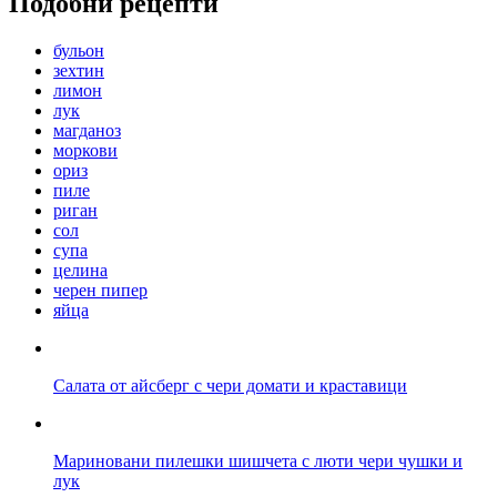
Подобни рецепти
бульон
зехтин
лимон
лук
магданоз
моркови
ориз
пиле
риган
сол
супа
целина
черен пипер
яйца
Салата от айсберг с чери домати и краставици
Мариновани пилешки шишчета с люти чери чушки и
лук