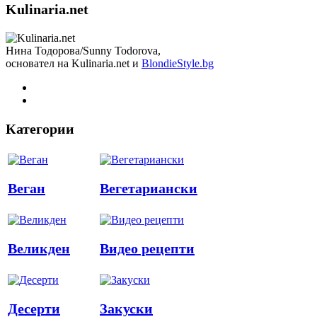
Kulinaria.net
Нина Тодорова/Sunny Todorova,
основател на Kulinaria.net и
BlondieStyle.bg
Категории
Веган
Вегетариански
Великден
Видео рецепти
Десерти
Закуски