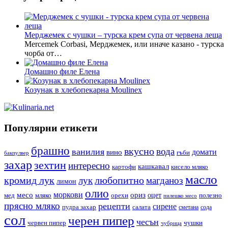
Мерджемек с чушки – турска крем супа от червена леща
Mercemek Corbasi, Мерджемек, или иначе казано - турска
чорба от…
Домашно филе Елена
Козунак в хлебопекарна Moulinex
Популярни етикети
брашно
вкусно
вода
ванилия
вино
домати
гъби
бакпулвер
захар
зехтин
интересно
кашкавал
кисело мляко
картофи
масло
кромид лук
любопитно
лук
магданоз
лимон
олио
моркови
месо
ориз
оцет
орехи
полезно
мед
мляко
пилешко месо
прясно мляко
рецепти
сирене
пудра захар
салата
сода
сметана
сол
черен пипер
чесън
червен пипер
чушки
чубрица