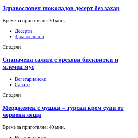
Здравословен шоколадов десерт без захар
Време за приготвяне: 30 мин.
Десерти
Здравословно
Сподели
Спаначена салата с орехови бисквитки и
млечен мус
Вегетариански
Салати
Сподели
Мерджемек с чушки – турска крем супа от
червена леща
Време за приготвяне: 40 мин.
Вегетариански