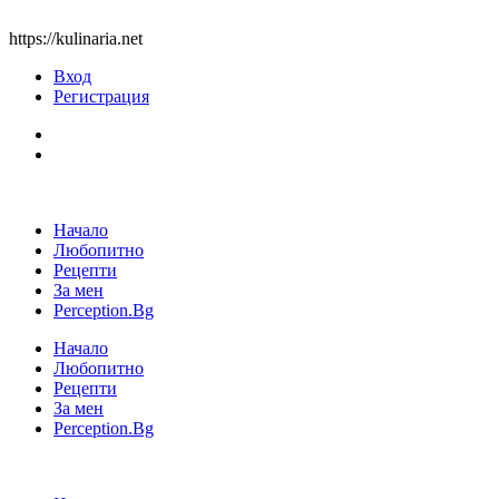
https://kulinaria.net
Вход
Регистрация
Начало
Любопитно
Рецепти
За мен
Perception.Bg
Начало
Любопитно
Рецепти
За мен
Perception.Bg