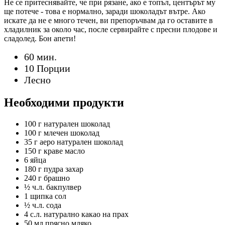
Не се притеснявайте, че при рязане, ако е топъл, центърът му
ще потече - това е нормално, заради шоколадът вътре. Ако
искате да не е много течен, ви препоръчвам да го оставите в
хладилник за около час, после сервирайте с пресни плодове и
сладолед. Бон апети!
60 мин.
10 Порции
Лесно
Необходими продукти
100 г
натурален шоколад
100 г
млечен шоколад
35 г
аеро натурален шоколад
150 г
краве масло
6
яйца
180 г
пудра захар
240 г
брашно
½ ч.л.
бакпулвер
1 щипка
сол
½ ч.л.
сода
4 с.л.
натурално какао на прах
50 мл
прясно мляко