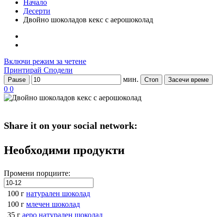
Начало
Десерти
Двойно шоколадов кекс с аерошоколад
Включи режим за четене
Принтирай
Сподели
мин.
Pause
Стоп
Засечи време
0
0
Share it on your social network:
Необходими продукти
Промени порциите:
100 г
натурален шоколад
100 г
млечен шоколад
35 г
аеро натурален шоколад