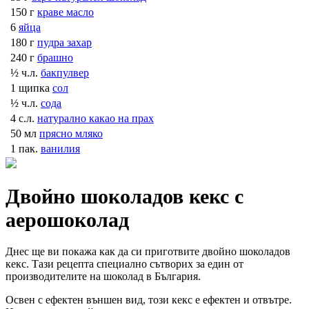
150 г
краве масло
6
яйца
180 г
пудра захар
240 г
брашно
½ ч.л.
бакпулвер
1 щипка
сол
½ ч.л.
сода
4 с.л.
натурално какао на прах
50 мл
прясно мляко
1 пак.
ванилия
Двойно шоколадов кекс с
аерошоколад
Днес ще ви покажа как да си приготвите двойно шоколадов
кекс. Тази рецепта специално сътворих за един от
производителите на шоколад в България.
Освен с ефектен външен вид, този кекс е ефектен и отвътре.