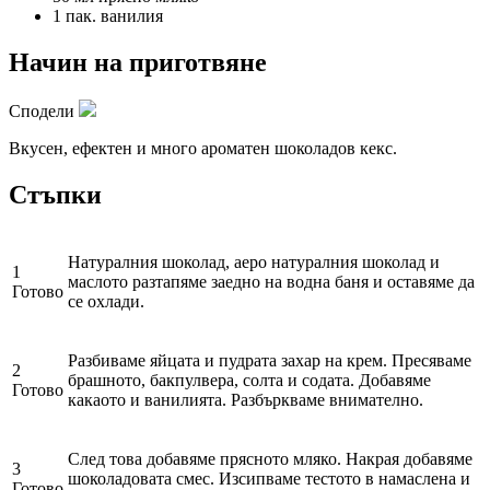
1 пак.
ванилия
Начин на приготвяне
Сподели
Вкусен, ефектен и много ароматен шоколадов кекс.
Стъпки
Натуралния шоколад, аеро натуралния шоколад и
1
маслото разтапяме заедно на водна баня и оставяме да
Готово
се охлади.
Разбиваме яйцата и пудрата захар на крем. Пресяваме
2
брашното, бакпулвера, солта и содата. Добавяме
Готово
какаото и ванилията. Разбъркваме внимателно.
След това добавяме прясното мляко. Накрая добавяме
3
шоколадовата смес. Изсипваме тестото в намаслена и
Готово