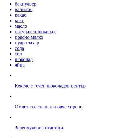
бакпулвер
ванилия
какао
кекс
масло
натурален шоколад
прясно мляко
пудра захар
сода
сол
шоколад
яйца
Кексче с течен шоколадов център
Омлет със спанак и овче сирене
Зеленчукови тиганици