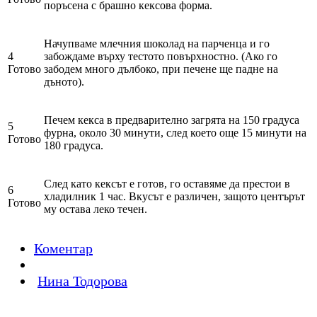
поръсена с брашно кексова форма.
Начупваме млечния шоколад на парченца и го
4
забождаме върху тестото повърхностно. (Ако го
Готово
забодем много дълбоко, при печене ще падне на
дъното).
Печем кекса в предварително загрята на 150 градуса
5
фурна, около 30 минути, след което още 15 минути на
Готово
180 градуса.
След като кексът е готов, го оставяме да престои в
6
хладилник 1 час. Вкусът е различен, защото центърът
Готово
му остава леко течен.
Коментар
Нина Тодорова