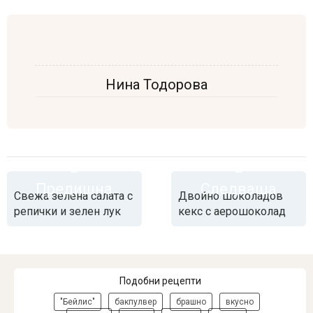
Нина Тодорова
Предишна
Следваща
Свежа зелена салата с
Двойно шоколадов
репички и зелен лук
кекс с аерошоколад
Подобни рецепти
"Бейлис"
бакпулвер
брашно
вкусно