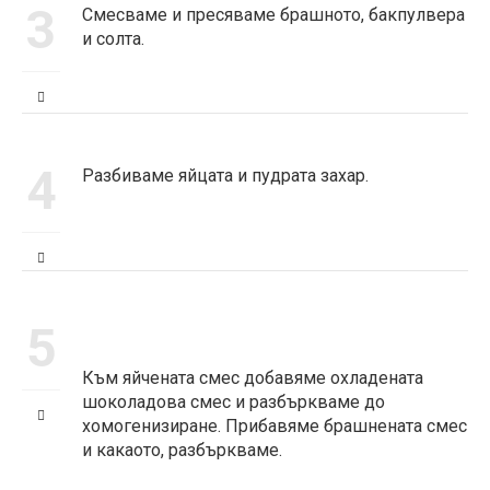
3
Смесваме и пресяваме брашното, бакпулвера
и солта.
4
Разбиваме яйцата и пудрата захар.
5
Към яйчената смес добавяме охладената
шоколадова смес и разбъркваме до
хомогенизиране. Прибавяме брашнената смес
и какаото, разбъркваме.