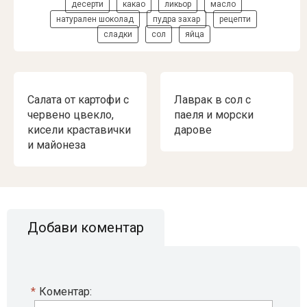
десерти
какао
ликьор
масло
натурален шоколад
пудра захар
рецепти
сладки
сол
яйца
Салата от картофи с
Лаврак в сол с
червено цвекло,
паеля и морски
кисели краставички
дарове
и майонеза
Добави коментар
*
Коментар: