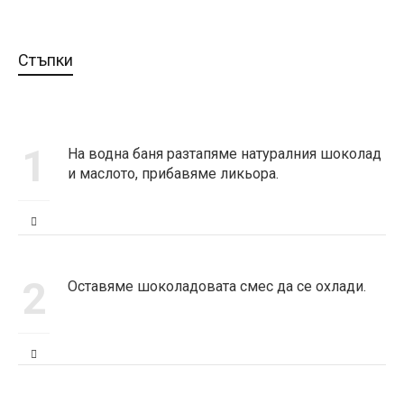
Стъпки
1
На водна баня разтапяме натуралния шоколад
и маслото, прибавяме ликьора.
2
Оставяме шоколадовата смес да се охлади.