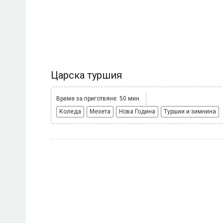
Царска туршия
Време за приготвяне: 50 мин.
Коледа
Мезета
Нова Година
Туршии и зимнина