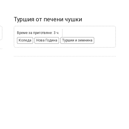
Туршия от печени чушки
Време за приготвяне: 3 ч.
Коледа
Нова Година
Туршии и зимнина