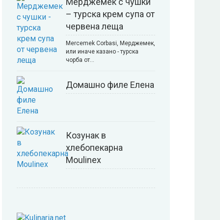
Мерджемек с чушки
– турска крем супа от
червена леща
Mercemek Corbasi, Мерджемек,
или иначе казано - турска
чорба от…
Домашно филе Елена
Козунак в
хлебопекарна
Moulinex