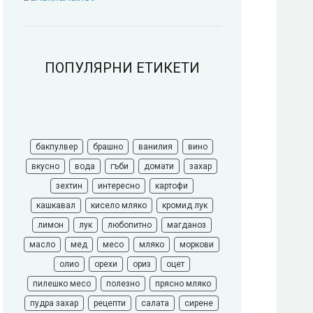
ПОПУЛЯРНИ ЕТИКЕТИ
бакпулвер
брашно
ванилия
вино
вкусно
вода
гъби
домати
захар
зехтин
интересно
картофи
кашкавал
кисело мляко
кромид лук
лимон
лук
любопитно
магданоз
масло
мед
месо
мляко
моркови
олио
орехи
ориз
оцет
пилешко месо
полезно
прясно мляко
пудра захар
рецепти
салата
сирене