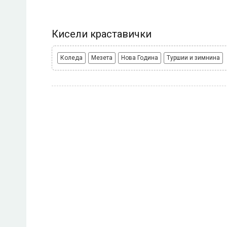
Кисели краставички
Коледа
Мезета
Нова Година
Туршии и зимнина