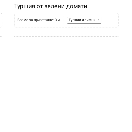
Туршия от зелени домати
Време за приготвяне: 3 ч.
Туршии и зимнина