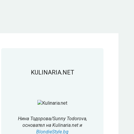
KULINARIA.NET
Нина Тодорова/Sunny Todorova,
основател на Kulinaria.net и
BlondieStyle.bg