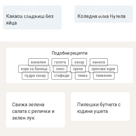
Предишна
Следваща
Какаов сладкиш без
Коледна елха Нутела
яйца
Подобни рецепти
ванилия
галета
захар
канела
кори за баница
олио
орехи
орехови ядки
пудра захар
стафиди
тиква
тиквеник
Свежа зелена
Пилешки бутчета с
салата с репички и
юдини ушета
зелен лук