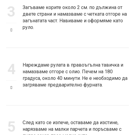
3
Загъваме корите около 2 см. по дължина от
двете страни и намазваме с четката отгоре на
загънатата част. Навиваме и оформяме като
руло.
4
Нареждаме рулата в правоъгълна тавичка и
намазваме отгоре с олио. Печем на 180
градуса, около 40 минути. Не е необходимо да
загряваме предварително фурната.
5
След като се изпече, оставаме да изстине,
нарязваме на малки парчета и поръсваме с