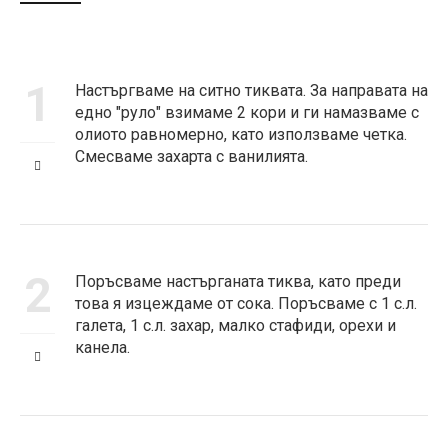
1
Настъргваме на ситно тиквата. За направата на
едно "руло" взимаме 2 кори и ги намазваме с
олиото равномерно, като използваме четка.
Смесваме захарта с ванилията.
2
Поръсваме настърганата тиква, като преди
това я изцеждаме от сока. Поръсваме с 1 с.л.
галета, 1 с.л. захар, малко стафиди, орехи и
канела.