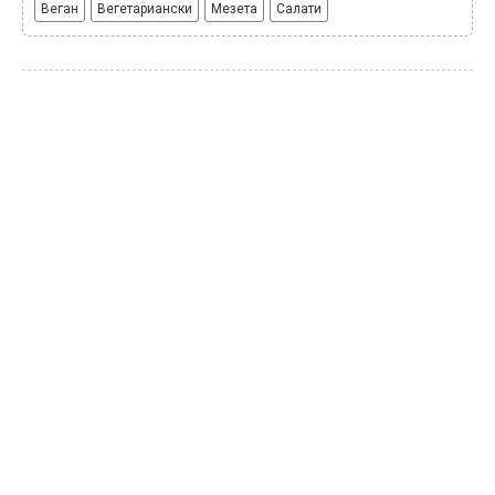
Веган
Вегетариански
Мезета
Салати