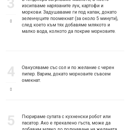
3
изсипваме нарязаните лук, картофи и
моркови. Задушаваме ги под капак, докато
зеленчуците поомекнат (за около 5 минути),
след което към тях добавяме млякото и
малко вода, колкото да покрие морковите.
4
Овкусяваме със сол и по желание с черен
пипер. Варим, докато морковите съвсем
омекнат.
5
Пюрираме супата с кухненски робот или
пасатор. Ако е прекалено гъста, може да
добавим мляко до получаване на желаната