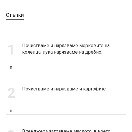
Стъпки
1
Почистваме и нарязваме морковите на
колелца, лукa нарязваме на дребно.
2
Почистваме и нарязваме и картофите.
В тенджера загряваме маслото, в което