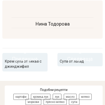
Нина Тодорова
Предишна
Следваща
Крем супа от тиква с
Супа от лапад
джинджифил
Подобни рецепти
картофи
кромид лук
лук
масло
мляко
моркови
прясно мляко
супа