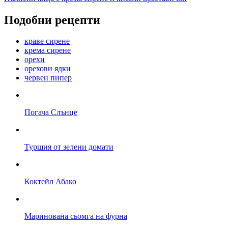
Подобни рецепти
краве сирене
крема сирене
орехи
орехови ядки
червен пипер
Погача Слънце
Туршия от зелени домати
Коктейл Абако
Маринована сьомга на фурна