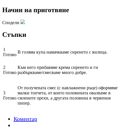
Начин на приготвяне
Сподели
Стъпки
1
В голяма купа намачкваме сиренето с вилица.
Готово
2
Към него прибавяме крема сиренето и ги
Готово
разбъркваме/смесваме много добре.
От получената смес (с навлажнени ръце) оформяме
3
малки топчета, от които половината овалваме в
Готово
смлените орехи, а другата половина в червения
пипер.
Коментар