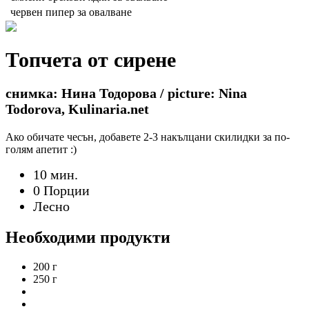
червен пипер за овалване
Топчета от сирене
снимка: Нина Тодорова / picture: Nina
Todorova, Kulinaria.net
Ако обичате чесън, добавете 2-3 накълцани скилидки за по-
голям апетит :)
10 мин.
0 Порции
Лесно
Необходими продукти
200 г
250 г