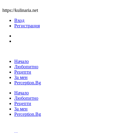
https://kulinaria.net
Вход
Регистрация
Начало
Любопитно
Рецепти
За мен
Perception.Bg
Начало
Любопитно
Рецепти
За мен
Perception.Bg