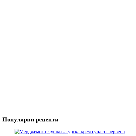
Пица
Предястия
Риба
Салати
Популярни рецепти