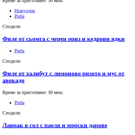
Време за приготвяне: 50 мин.
Никулден
Риба
Сподели
Филе от сьомга с черен ориз и кедрови ядки
Риба
Сподели
Филе от халибут с лимоново ризото и мус от
авокадо
Време за приготвяне: 30 мин.
Риба
Сподели
Лаврак в сол с паеля и морски дарове