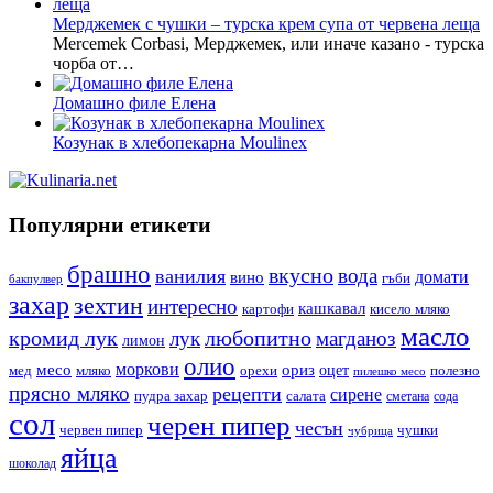
Мерджемек с чушки – турска крем супа от червена леща
Mercemek Corbasi, Мерджемек, или иначе казано - турска
чорба от…
Домашно филе Елена
Козунак в хлебопекарна Moulinex
Популярни етикети
брашно
вкусно
вода
ванилия
вино
домати
гъби
бакпулвер
захар
зехтин
интересно
кашкавал
кисело мляко
картофи
масло
кромид лук
любопитно
лук
магданоз
лимон
олио
моркови
месо
ориз
оцет
орехи
полезно
мед
мляко
пилешко месо
прясно мляко
рецепти
сирене
пудра захар
салата
сода
сметана
сол
черен пипер
чесън
червен пипер
чушки
чубрица
яйца
шоколад