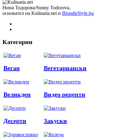
Нина Тодорова/Sunny Todorova,
основател на Kulinaria.net и
BlondieStyle.bg
Категории
Веган
Вегетариански
Великден
Видео рецепти
Десерти
Закуски