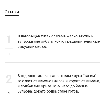
Стъпки
1
В нагорещен тиган слагаме малко зехтин и
запържваме рибата, която предварително сме
овкусили със сол.
2
В отделно тиганче запържваме лука, "гасим"
го с част от лимоновия сок и кората от лимона,
и прибавяме ориза. Към него добавяме
бульона, докато ориза стане готов.