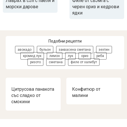
Лаврак в сол с паеля и
Филе от сьомга с
морски дарове
черен ориз и кедрови
ядки
Подобни рецепти
авокадо
бульон
заквасена сметана
зехтин
кромид лук
лимон
лук
ориз
риба
ризото
сметана
филе от халибут
Цитрусова панакота
Конфитюр от
със сладко от
малини
смокини