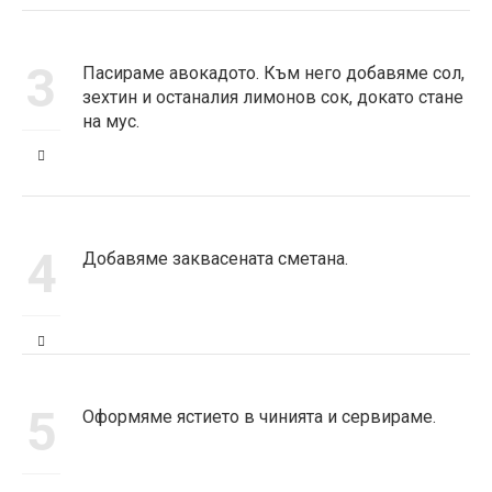
3
Пасираме авокадото. Към него добавяме сол,
зехтин и останалия лимонов сок, докато стане
на мус.
4
Добавяме заквасената сметана.
5
Оформяме ястието в чинията и сервираме.