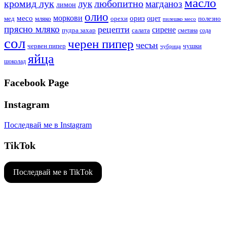
масло
кромид лук
любопитно
лук
магданоз
лимон
олио
моркови
месо
ориз
оцет
орехи
полезно
мед
мляко
пилешко месо
прясно мляко
рецепти
сирене
пудра захар
салата
сода
сметана
сол
черен пипер
чесън
червен пипер
чушки
чубрица
яйца
шоколад
Facebook Page
Instagram
Последвай ме в Instagram
TikTok
Последвай ме в TikTok