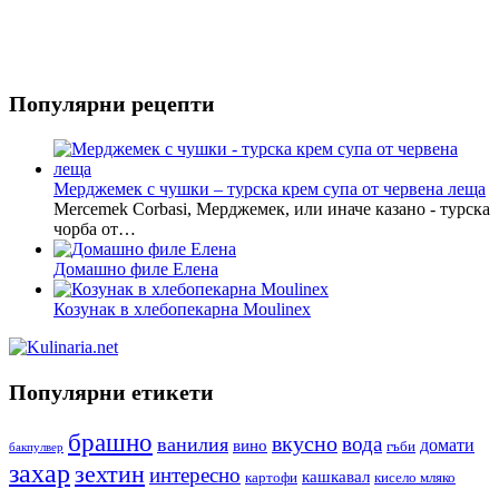
Популярни рецепти
Мерджемек с чушки – турска крем супа от червена леща
Mercemek Corbasi, Мерджемек, или иначе казано - турска
чорба от…
Домашно филе Елена
Козунак в хлебопекарна Moulinex
Популярни етикети
брашно
вкусно
вода
ванилия
вино
домати
гъби
бакпулвер
захар
зехтин
интересно
кашкавал
кисело мляко
картофи