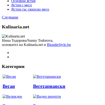
Основни ястия
Ястия с месо
Ястия със свинско месо
Следващи
Kulinaria.net
Нина Тодорова/Sunny Todorova,
основател на Kulinaria.net и
BlondieStyle.bg
Категории
Веган
Вегетариански