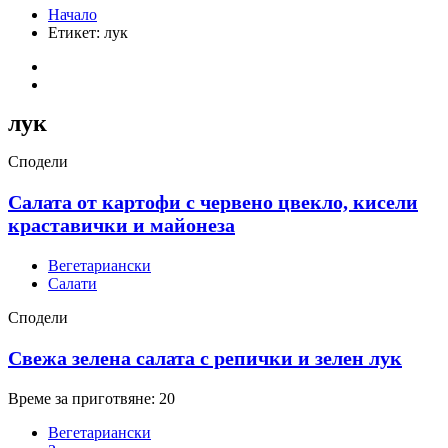
Начало
Етикет:
лук
лук
Сподели
Салата от картофи с червено цвекло, кисели
краставички и майонеза
Вегетариански
Салати
Сподели
Свежа зелена салата с репички и зелен лук
Време за приготвяне: 20
Вегетариански