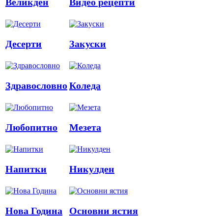
Великден
Видео рецепти
Десерти
Закуски
Здравословно
Коледа
Любопитно
Мезета
Напитки
Никулден
Нова Година
Основни ястия