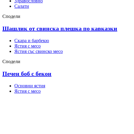
Здравословно
Салати
Сподели
Шашлик от свинска плешка по кавказки
Скара и барбекю
Ястия с месо
Ястия със свинско месо
Сподели
Печен боб с бекон
Основни ястия
Ястия с месо