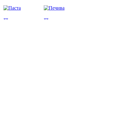
Паста
Печива
Пица
Предястия
Риба
Салати