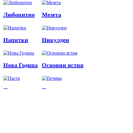
Любопитно
Мезета
Напитки
Никулден
Нова Година
Основни ястия
Паста
Печива
Пица
Предястия