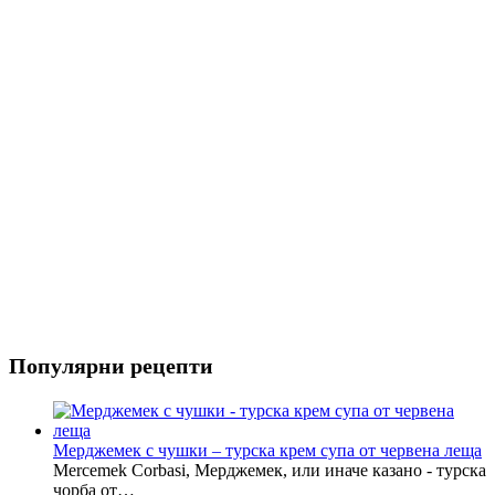
Риба
Салати
Популярни рецепти
Мерджемек с чушки – турска крем супа от червена леща
Mercemek Corbasi, Мерджемек, или иначе казано - турска
чорба от…