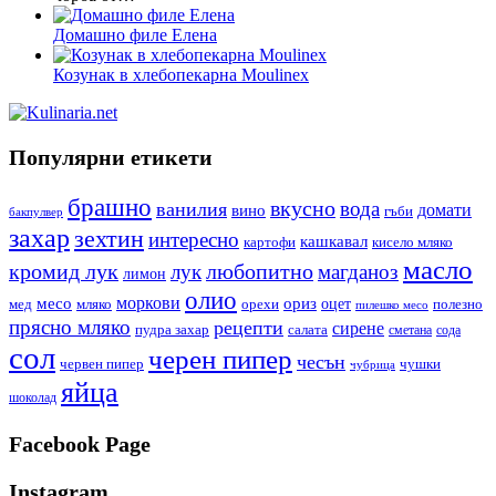
Домашно филе Елена
Козунак в хлебопекарна Moulinex
Популярни етикети
брашно
вкусно
вода
ванилия
вино
домати
гъби
бакпулвер
захар
зехтин
интересно
кашкавал
кисело мляко
картофи
масло
кромид лук
любопитно
лук
магданоз
лимон
олио
моркови
месо
ориз
оцет
орехи
полезно
мед
мляко
пилешко месо
прясно мляко
рецепти
сирене
пудра захар
салата
сода
сметана
сол
черен пипер
чесън
червен пипер
чушки
чубрица
яйца
шоколад
Facebook Page
Instagram