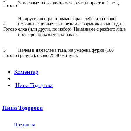
3
Замесваме тесто, което оставяме да престои 1 нощ.
Готово
На другия ден разточваме кора с дебелина около
4
половин сантиметър и режем с формички във вид на
Готово
елха (или други, по избор). Намазваме с разбито яйце
и отгоре поръсваме със захар.
5
Печем в намаслена тава, на умерена фурна (180
Готово
градуса), около 25-30 минути.
Коментар
Нина Тодорова
Нина Тодорова
Предишна