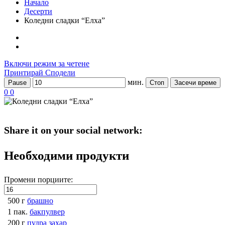
Начало
Десерти
Коледни сладки “Елха”
Включи режим за четене
Принтирай
Сподели
мин.
Pause
Стоп
Засечи време
0
0
Share it on your social network:
Необходими продукти
Промени порциите:
500 г
брашно
1 пак.
бакпулвер
200 г
пудра захар