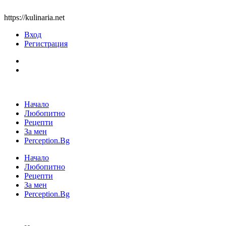
https://kulinaria.net
Вход
Регистрация
Начало
Любопитно
Рецепти
За мен
Perception.Bg
Начало
Любопитно
Рецепти
За мен
Perception.Bg