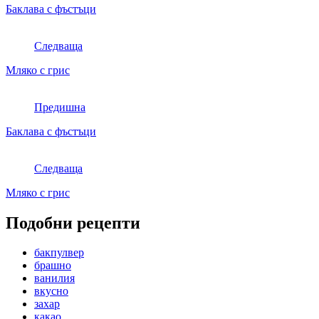
Баклава с фъстъци
Следваща
Мляко с грис
Предишна
Баклава с фъстъци
Следваща
Мляко с грис
Подобни рецепти
бакпулвер
брашно
ванилия
вкусно
захар
какао