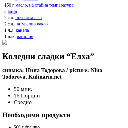
150 г
масло, на стайна температура
3
яйца
5 с.л.
прясно мляко
2 с.л.
натурално какао
1 ч.л.
канела
1 пак.
ванилия
Коледни сладки “Елха”
снимка: Нина Тодорова / picture: Nina
Todorova, Kulinaria.net
50 мин.
16 Порции
Средно
Необходими продукти
500 г
брашно