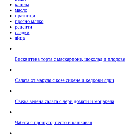
канела
масло
празници
прясно мляко
рецепти
сладки
яйца
Бисквитена торта с маскарпоне, шоколад и плодове
Салата от маруля с козе сирене и кедрови ядки
Свежа зелена салата с чери домати и моцарела
Чабата с прошуто, песто и кашкавал