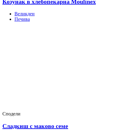
Козунак в хлебопекарна Moulinex
Великден
Печива
Сподели
Сладкиш с маково семе