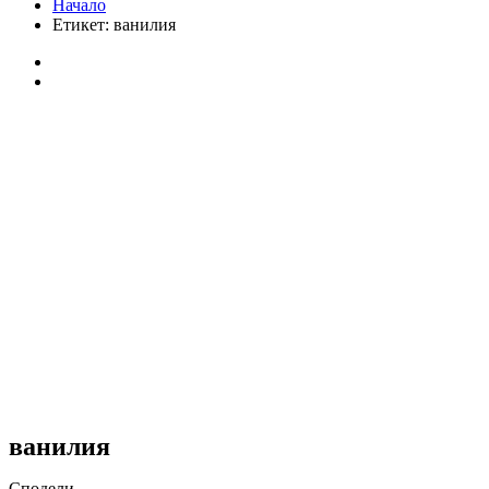
Начало
Етикет:
ванилия
ванилия
Сподели