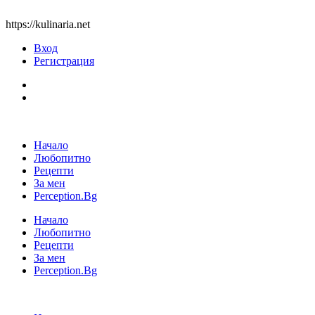
https://kulinaria.net
Вход
Регистрация
Начало
Любопитно
Рецепти
За мен
Perception.Bg
Начало
Любопитно
Рецепти
За мен
Perception.Bg