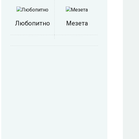
Любопитно
Мезета
Напитки
Никулден
Основни
Нова Година
ястия