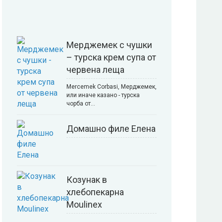
Мерджемек с чушки
– турска крем супа от
червена леща
Mercemek Corbasi, Мерджемек,
или иначе казано - турска
чорба от…
Домашно филе Елена
Козунак в
хлебопекарна
Moulinex