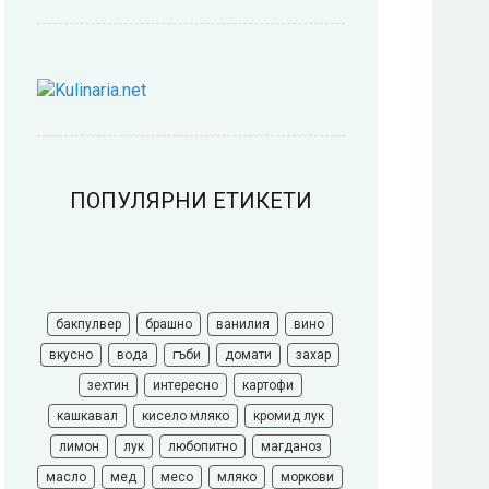
ПОПУЛЯРНИ ЕТИКЕТИ
бакпулвер
брашно
ванилия
вино
вкусно
вода
гъби
домати
захар
зехтин
интересно
картофи
кашкавал
кисело мляко
кромид лук
лимон
лук
любопитно
магданоз
масло
мед
месо
мляко
моркови