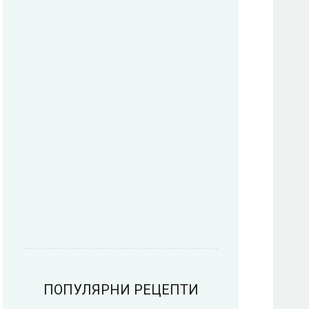
Паста
Печива
Пица
Предястия
Риба
Салати
ПОПУЛЯРНИ РЕЦЕПТИ