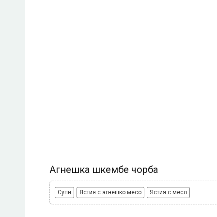
Агнешка шкембе чорба
Супи
Ястия с агнешко месо
Ястия с месо