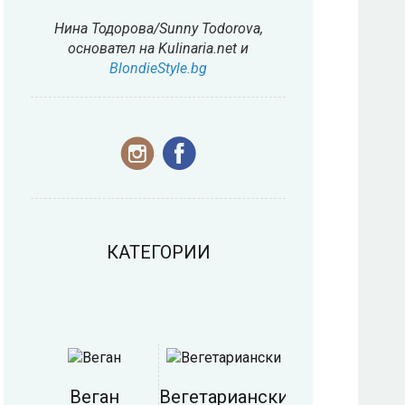
Нина Тодорова/Sunny Todorova,
основател на Kulinaria.net и
BlondieStyle.bg
КАТЕГОРИИ
Веган
Вегетариански