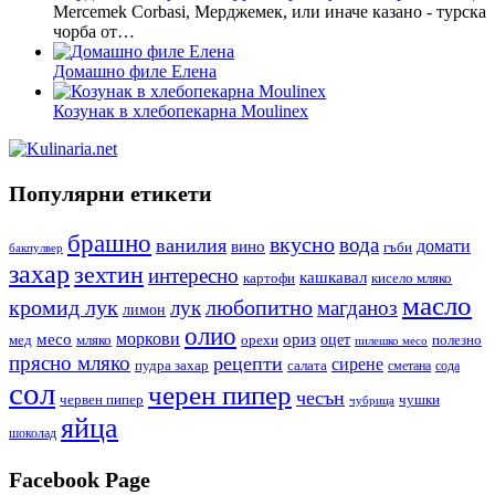
Mercemek Corbasi, Мерджемек, или иначе казано - турска
чорба от…
Домашно филе Елена
Козунак в хлебопекарна Moulinex
Популярни етикети
брашно
вкусно
вода
ванилия
вино
домати
гъби
бакпулвер
захар
зехтин
интересно
кашкавал
кисело мляко
картофи
масло
кромид лук
любопитно
лук
магданоз
лимон
олио
моркови
месо
ориз
оцет
орехи
полезно
мед
мляко
пилешко месо
прясно мляко
рецепти
сирене
пудра захар
салата
сода
сметана
сол
черен пипер
чесън
червен пипер
чушки
чубрица
яйца
шоколад
Facebook Page