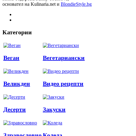
основател на Kulinaria.net и
BlondieStyle.bg
Категории
Веган
Вегетариански
Великден
Видео рецепти
Десерти
Закуски
Здравословно
Коледа