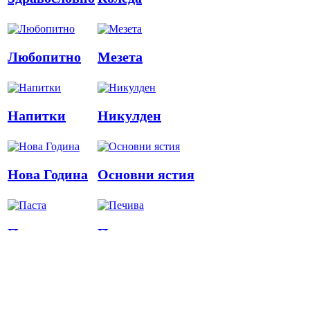
Любопитно
Мезета
Напитки
Никулден
Нова Година
Основни ястия
Паста
Печива
Пица
Предястия