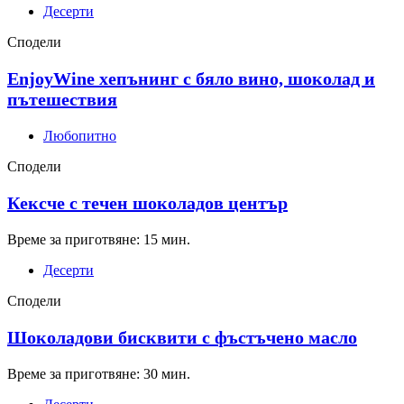
Десерти
Сподели
EnjoyWine хепънинг с бяло вино, шоколад и
пътешествия
Любопитно
Сподели
Кексче с течен шоколадов център
Време за приготвяне: 15 мин.
Десерти
Сподели
Шоколадови бисквити с фъстъчено масло
Време за приготвяне: 30 мин.