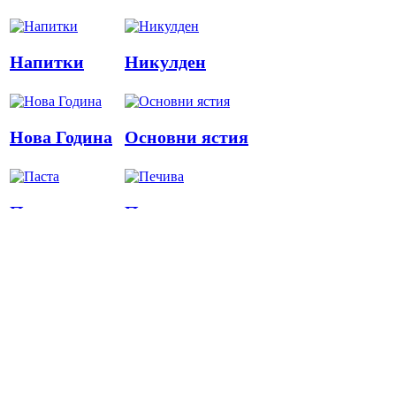
Напитки
Никулден
Нова Година
Основни ястия
Паста
Печива
Пица
Предястия
Риба
Салати