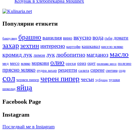
Козунак в хлебопекарна Moulinex
Популярни етикети
брашно
вкусно
вода
ванилия
вино
домати
гъби
бакпулвер
захар
зехтин
интересно
кашкавал
кисело мляко
картофи
масло
кромид лук
любопитно
лук
магданоз
лимон
олио
моркови
месо
ориз
оцет
орехи
полезно
мед
мляко
пилешко месо
прясно мляко
рецепти
сирене
пудра захар
салата
сода
сметана
сол
черен пипер
чесън
червен пипер
чушки
чубрица
яйца
шоколад
Facebook Page
Instagram
Последвай ме в Instagram