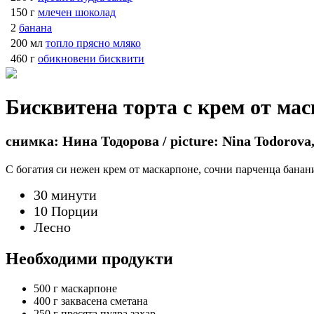
150 г
млечен шоколад
2
банана
200 мл
топло прясно мляко
460 г
обикновени бисквити
Бисквитена торта с крем от ма
снимка: Нина Тодорова / picture: Nina Todorova,
С богатия си нежен крем от маскарпоне, сочни парченца банани 
30 минути
10 Порции
Лесно
Необходими продукти
500 г
маскарпоне
400 г
заквасена сметана
250 г
пресята пудра захар