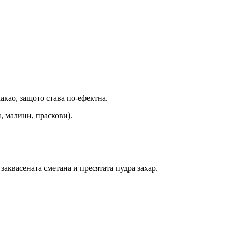
акао, защото става по-ефектна.
, малини, праскови).
заквасената сметана и пресятата пудра захар.