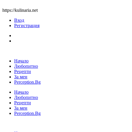
https://kulinaria.net
Вход
Регистрация
Начало
Любопитно
Рецепти
За мен
Perception.Bg
Начало
Любопитно
Рецепти
За мен
Perception.Bg