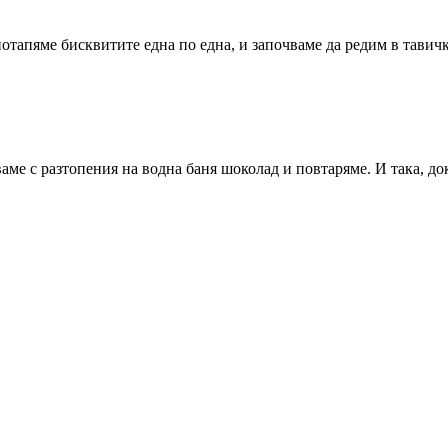
потапяме бисквитите една по една, и започваме да редим в тавичк
аме с разтопения на водна баня шоколад и повтаряме. И така, до