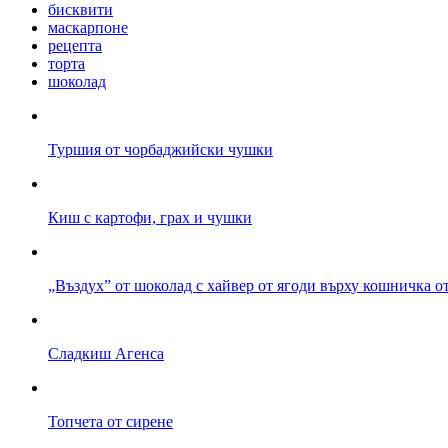
бисквити
маскарпоне
рецепта
торта
шоколад
Туршия от чорбаджийски чушки
Киш с картофи, грах и чушки
„Въздух” от шоколад с хайвер от ягоди върху кошничка о
Сладкиш Агенса
Топчета от сирене