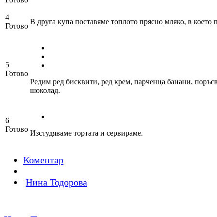
4
В друга купа поставяме топлото прясно мляко, в което 
Готово
5
Готово
Редим ред бисквити, ред крем, парченца банани, поръсв
шоколад.
6
Готово
Изстудяваме тортата и сервираме.
Коментар
Нина Тодорова