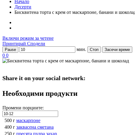
Начало
Десерти
Бисквитена торта с крем от маскарпоне, банани и шокола
Включи режим за четене
Принтирай
Сподели
мин.
Pause
Стоп
Засечи време
0
0
Share it on your social network:
Необходими продукти
Промени порциите:
500 г
маскарпоне
400 г
заквасена сметана
250 г
пресята пудра захар