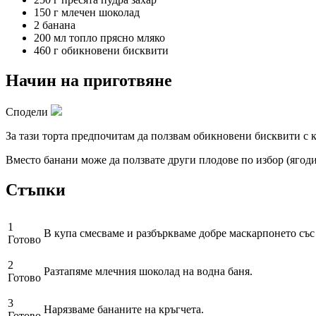
150 г
млечен шоколад
2
банана
200 мл
топло прясно мляко
460 г
обикновени бисквити
Начин на приготвяне
Сподели
За тази торта предпочитам да ползвам обикновени бисквити с к
Вместо банани може да ползвате други плодове по избор (ягоди
Стъпки
1
В купа смесваме и разбъркваме добре маскарпонето със 
Готово
2
Разтапяме млечния шоколад на водна баня.
Готово
3
Нарязваме бананите на кръгчета.
Готово