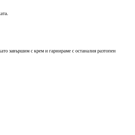
ата.
като завършим с крем и гарнираме с останалия разтопен