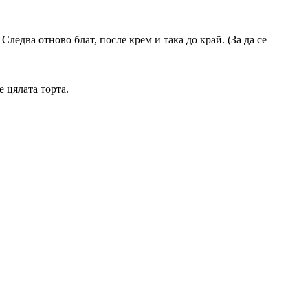
ледва отново блат, после крем и така до край. (За да се
е цялата торта.