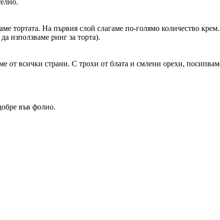
елно.
аме тортата. На първия слой слагаме по-голямо количество крем. С
да използваме ринг за торта).
аме от всички страни. С трохи от блата и смлени орехи, посипвам
добре във фолио.