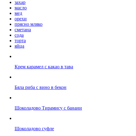
захар
масло
мед
орехи
прясно мляко
сметана
сода
торта
яйца
Крем карамел с какао в тава
Бяла риба с вино в бекон
Шоколадово Tирамису с банани
Шоколадово суфле