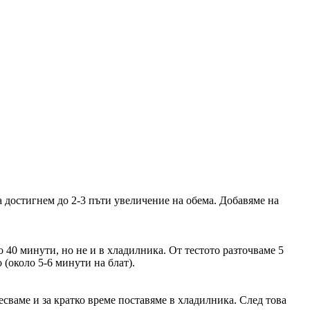
да достигнем до 2-3 пъти увеличение на обема. Добавяме на
о 40 минути, но не и в хладилника. От тестото разточваме 5
 (около 5-6 минути на блат).
месваме и за кратко време поставяме в хладилника. След това