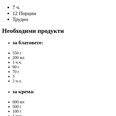
7 ч.
12 Порции
Трудно
Необходими продукти
за блатовете:
550 г
200 мл
1 ч.ч.
90 г
70 г
3
2 ч.л.
за крема:
600 мл
500 г
100 г
1 пак.