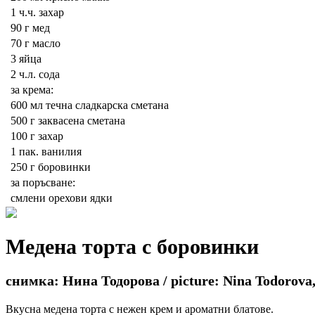
1 ч.ч.
захар
90 г
мед
70 г
масло
3
яйца
2 ч.л.
сода
за крема:
600 мл
течна сладкарска сметана
500 г
заквасена сметана
100 г
захар
1 пак.
ванилия
250 г
боровинки
за поръсване:
смлени орехови ядки
Медена торта с боровинки
снимка: Нина Тодорова / picture: Nina Todorova,
Вкусна медена торта с нежен крем и ароматни блатове.