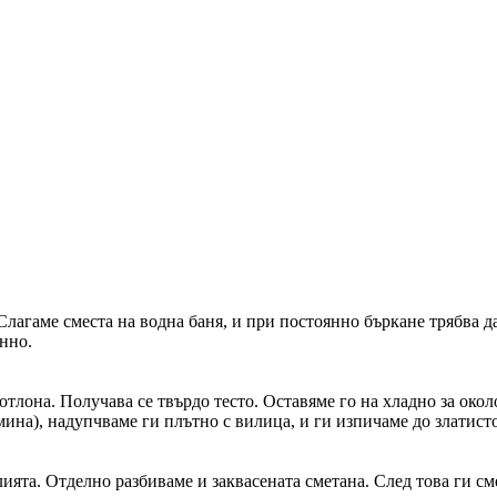
 Слагаме сместа на водна баня, и при постоянно бъркане трябва 
нно.
отлона. Получава се твърдо тесто. Оставяме го на хладно за окол
ина), надупчваме ги плътно с вилица, и ги изпичаме до златисто
лията. Отделно разбиваме и заквасената сметана. След това ги с