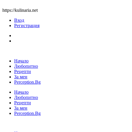
https://kulinaria.net
Вход
Регистрация
Начало
Любопитно
Рецепти
За мен
Perception.Bg
Начало
Любопитно
Рецепти
За мен
Perception.Bg