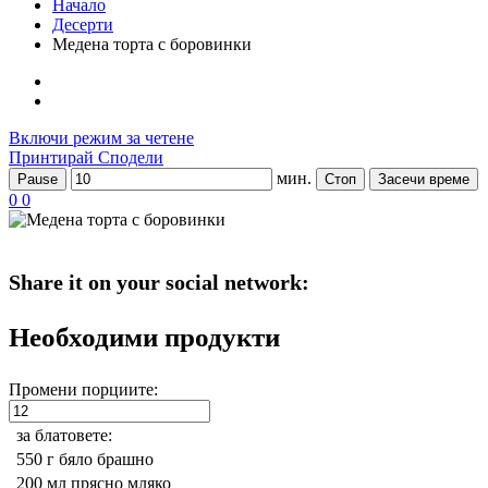
Начало
Десерти
Медена торта с боровинки
Включи режим за четене
Принтирай
Сподели
мин.
Pause
Стоп
Засечи време
0
0
Share it on your social network:
Необходими продукти
Промени порциите:
за блатовете:
550 г
бяло брашно
200 мл
прясно мляко