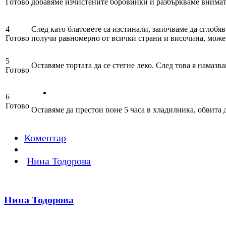
Готово
добавяме изчистените боровинки и разбъркваме внимат
4
След като блатовете са изстинали, започваме да сглобяв
Готово
получи равномерно от всички страни и височина, може 
5
Оставяме тортата да се стегне леко. След това я намазв
Готово
6
Готово
Оставяме да престои поне 5 часа в хладилника, обвита 
Коментар
Нина Тодорова
Нина Тодорова