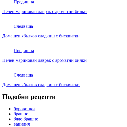
Предишна
Печен маринован лаврак с ароматни билки
Следваща
Домашен ябълков сладкиш с бисквитки
Предишна
Печен маринован лаврак с ароматни билки
Следваща
Домашен ябълков сладкиш с бисквитки
Подобни рецепти
боровинки
брашно
бяло брашно
ванилия