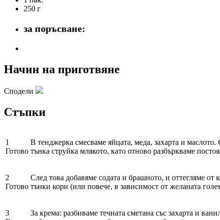
250 г
за поръсване:
Начин на приготвяне
Сподели
Стъпки
1
В тенджерка смесваме яйцата, меда, захарта и маслото.
Готово
тънка струйка млякото, като отново разбъркваме постоя
2
След това добавяме содата и брашното, и оттегляме от к
Готово
тънки кори (или повече, в зависимост от желаната голем
3
За крема: разбиваме течната сметана със захарта и вани