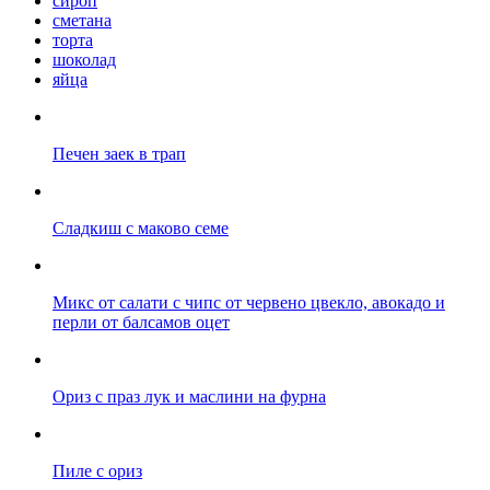
сироп
сметана
торта
шоколад
яйца
Печен заек в трап
Сладкиш с маково семе
Микс от салати с чипс от червено цвекло, авокадо и
перли от балсамов оцет
Ориз с праз лук и маслини на фурна
Пиле с ориз