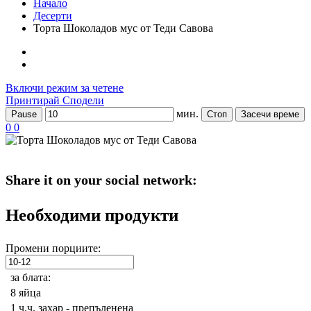
Начало
Десерти
Торта Шоколадов мус от Теди Савова
Включи режим за четене
Принтирай
Сподели
мин.
Pause
Стоп
Засечи време
0
0
Share it on your social network:
Необходими продукти
Промени порциите:
за блата:
8
яйца
1 ч.ч.
захар - препъленена