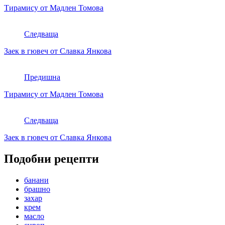
Тирамису от Мадлен Томова
Следваща
Заек в гювеч от Славка Янкова
Предишна
Тирамису от Мадлен Томова
Следваща
Заек в гювеч от Славка Янкова
Подобни рецепти
банани
брашно
захар
крем
масло