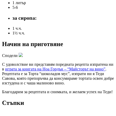
1 литър
5-6
за сиропа:
1 ч.ч.
1½ ч.ч.
Начин на приготвяне
Сподели
С удоволствие ви представям поредната рецепта изпратена ни
в
играта за книгата на Ноа Гордън – “Майсторът на вино”
.
Рецептата е за Торта “шоколадов мус”, изпрати ни я Теди
Савова, която препоръчва да консумираме тортата освен добре
изстудена и с чаша малиново вино.
Благодарим за рецептата и снимката, и желаем успех на Теди!
Стъпки