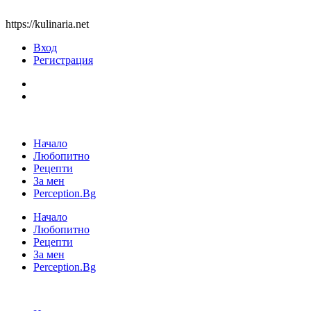
https://kulinaria.net
Вход
Регистрация
Начало
Любопитно
Рецепти
За мен
Perception.Bg
Начало
Любопитно
Рецепти
За мен
Perception.Bg