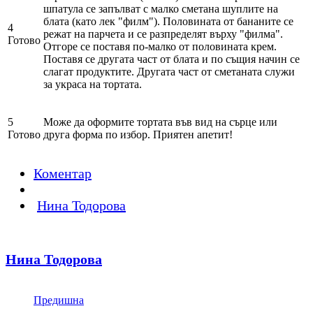
шпатула се запълват с малко сметана шуплите на
блата (като лек "филм"). Половината от бананите се
4
режат на парчета и се разпределят върху "филма".
Готово
Отгоре се поставя по-малко от половината крем.
Поставя се другата част от блата и по същия начин се
слагат продуктите. Другата част от сметаната служи
за украса на тортата.
5
Може да оформите тортата във вид на сърце или
Готово
друга форма по избор. Приятен апетит!
Коментар
Нина Тодорова
Нина Тодорова
Предишна