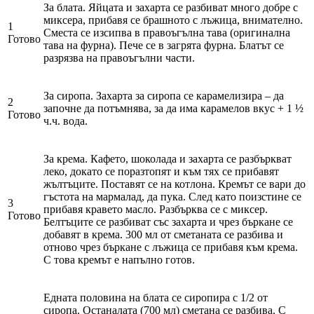
За блата. Яйцата и захарта се разбиват много добре с
миксера, прибавя се брашното с лъжица, внимателно.
1
Сместа се изсипва в правоъгълна тава (оригинална
Готово
тава на фурна). Пече се в загрята фурна. Блатът се
разрязва на правоъгълни части.
За сиропа. Захарта за сиропа се карамелизира – да
2
започне да потъмнява, за да има карамелов вкус + 1 ½
Готово
ч.ч. вода.
За крема. Кафето, шоколада и захарта се разбъркват
леко, докато се поразтопят и към тях се прибавят
жълтъците. Поставят се на котлона. Кремът се вари до
гъстота на мармалад, да пука. След като поизстине се
3
прибавя кравето масло. Разбърква се с миксер.
Готово
Белтъците се разбиват със захарта и чрез бъркане се
добавят в крема. 300 мл от сметаната се разбива и
отново чрез бъркане с лъжица се прибавя към крема.
С това кремът е напълно готов.
Едната половина на блата се сиропира с 1/2 от
сиропа. Останалата (700 мл) сметана се разбива. С