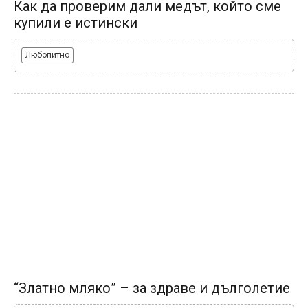
Как да проверим дали медът, който сме
купили е истински
Любопитно
“Златно мляко” – за здраве и дълголетие