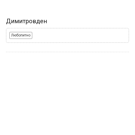
Димитровден
Любопитно