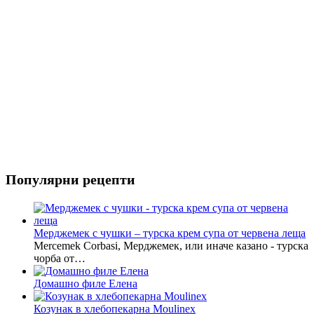
Популярни рецепти
Мерджемек с чушки – турска крем супа от червена леща
Mercemek Corbasi, Мерджемек, или иначе казано - турска
чорба от…
Домашно филе Елена
Козунак в хлебопекарна Moulinex