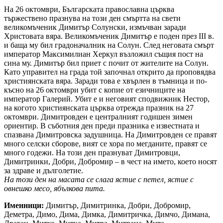
На 26 октомври, Българската православна църква
тържествено празнува на този ден смъртта на свети
великомъченик Димитър Солунски, измъчван заради
Христовата вяра. Великомъченик Димитър е поден през III в.
и баща му бил градоначалник на Солун. След неговата смърт
император Максимилиан Херкул възложил същия пост на
сина му. Димитър бил приет с почит от жителите на Солун.
Като управител на града той започнал открито да проповядва
християнската вяра. Заради това е хвърлен в тъмница и по-
късно на 26 октомври убит с копие от езичниците на
император Галерий. Убит е и неговият сподвижник Нестор,
на когото християнската църква отрежда празник на 27
октомври. Димитровден е централният годишен зимен
ориентир. В съботния ден преди празника е известната и
спазвана Димитровска задушница. На Димитровден се правят
много селски сборове, вият се хора по мегданите, правят се
много годежи. На този ден празнуват Димитровци,
Димитринки, Добри, Добромир – в чест на името, което носят
за здраве и дълголетие.
На този ден на масата се слага ястие с петел, ястие с
овнешко месо, ябълкова пита.
Именници:
Димитър, Димитринка, Добри, Добромир,
Деметра, Димо, Дима, Димка, Димитричка, Димчо, Димана,