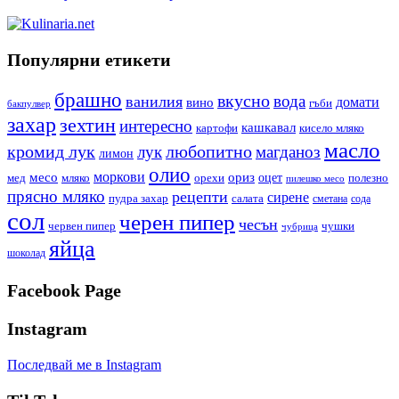
Популярни етикети
брашно
вкусно
вода
ванилия
вино
домати
гъби
бакпулвер
захар
зехтин
интересно
кашкавал
кисело мляко
картофи
масло
кромид лук
любопитно
лук
магданоз
лимон
олио
моркови
месо
ориз
оцет
орехи
полезно
мед
мляко
пилешко месо
прясно мляко
рецепти
сирене
пудра захар
салата
сода
сметана
сол
черен пипер
чесън
червен пипер
чушки
чубрица
яйца
шоколад
Facebook Page
Instagram
Последвай ме в Instagram