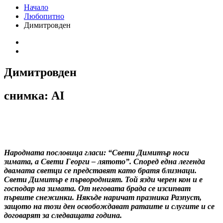
Начало
Любопитно
Димитровден
Димитровден
снимка: AI
Народната пословица гласи: “Свети Димитър носи
зимата, а Свети Георги – лятото”. Според една легенда
двамата светци се представят като братя близнаци.
Свети Димитър е първородният. Той язди черен кон и е
господар на зимата. От неговата брада се изсипват
първите снежинки. Някъде наричат празника Разпуст,
защото на този ден освобождават ратаите и слугите и се
договарят за следващата година.