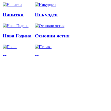
Напитки
Никулден
Нова Година
Основни ястия
Паста
Печива
Пица
Предястия
Риба
Салати