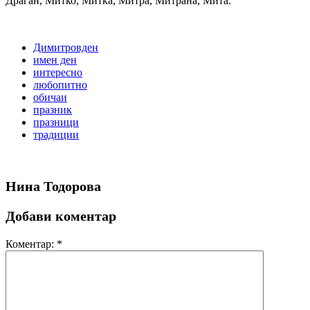
Драган, Митко, Митка, Митра, Митрана, Мита.
Димитровден
имен ден
интересно
любопитно
обичаи
празник
празници
традиции
Нина Тодорова
Добави коментар
Коментар:
*