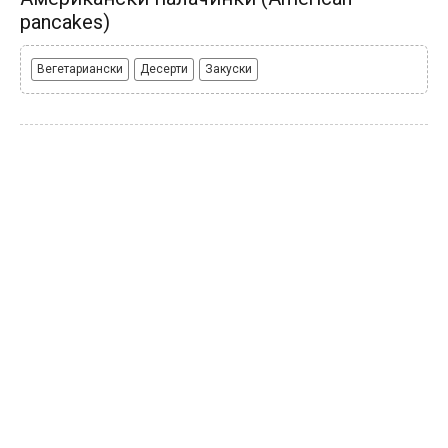
pancakes)
Вегетариански
Десерти
Закуски