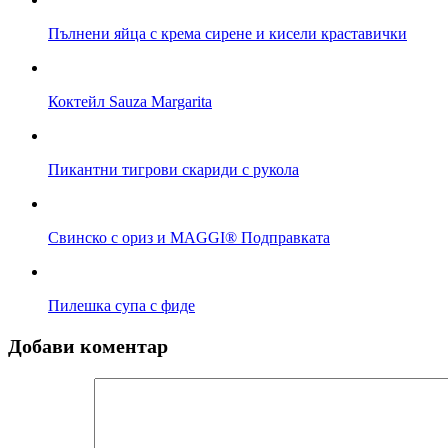
Пълнени яйца с крема сирене и кисели краставички
Коктейл Sauza Margarita
Пикантни тигрови скариди с рукола
Свинско с ориз и MAGGI® Подправката
Пилешка супа с фиде
Добави коментар