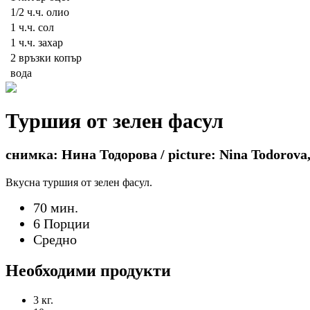
1/2 ч.ч.
олио
1 ч.ч.
сол
1 ч.ч.
захар
2 връзки
копър
вода
Туршия от зелен фасул
снимка: Нина Тодорова / picture: Nina Todorova,
Вкусна туршия от зелен фасул.
70 мин.
6 Порции
Средно
Необходими продукти
3 кг.