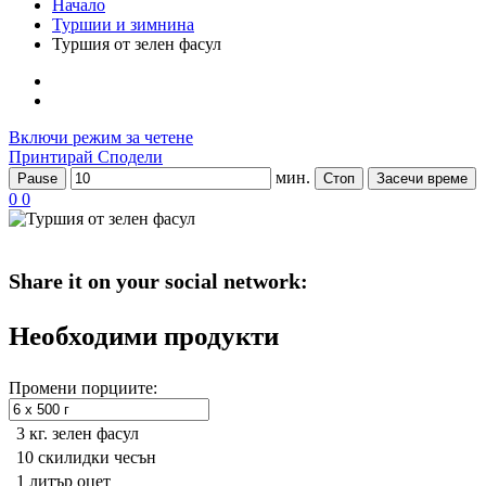
Начало
Туршии и зимнина
Туршия от зелен фасул
Включи режим за четене
Принтирай
Сподели
мин.
Pause
Стоп
Засечи време
0
0
Share it on your social network:
Необходими продукти
Промени порциите:
3 кг.
зелен фасул
10 скилидки
чесън
1 литър
оцет