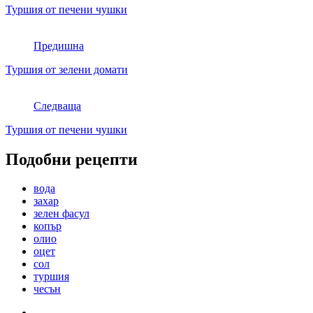
Туршия от печени чушки
Предишна
Туршия от зелени домати
Следваща
Туршия от печени чушки
Подобни рецепти
вода
захар
зелен фасул
копър
олио
оцет
сол
туршия
чесън