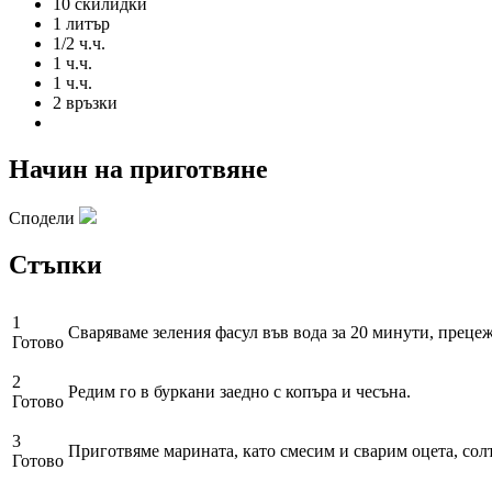
10 скилидки
1 литър
1/2 ч.ч.
1 ч.ч.
1 ч.ч.
2 връзки
Начин на приготвяне
Сподели
Стъпки
1
Сваряваме зеления фасул във вода за 20 минути, прецеж
Готово
2
Редим го в буркани заедно с копъра и чесъна.
Готово
3
Приготвяме марината, като смесим и сварим оцета, солт
Готово