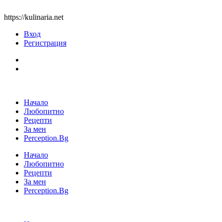
https://kulinaria.net
Вход
Регистрация
Начало
Любопитно
Рецепти
За мен
Perception.Bg
Начало
Любопитно
Рецепти
За мен
Perception.Bg