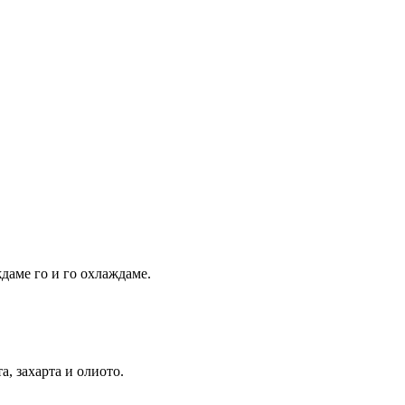
даме го и го охлаждаме.
а, захарта и олиото.