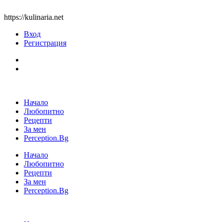
https://kulinaria.net
Вход
Регистрация
Начало
Любопитно
Рецепти
За мен
Perception.Bg
Начало
Любопитно
Рецепти
За мен
Perception.Bg