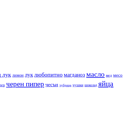
масло
 лук
любопитно
лук
магданоз
месо
лимон
мед
яйца
черен пипер
чесън
пер
чушки
чубрица
шоколад