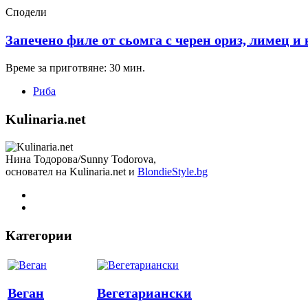
Сподели
Запечено филе от сьомга с черен ориз, лимец и
Време за приготвяне: 30 мин.
Риба
Kulinaria.net
Нина Тодорова/Sunny Todorova,
основател на Kulinaria.net и
BlondieStyle.bg
Категории
Веган
Вегетариански