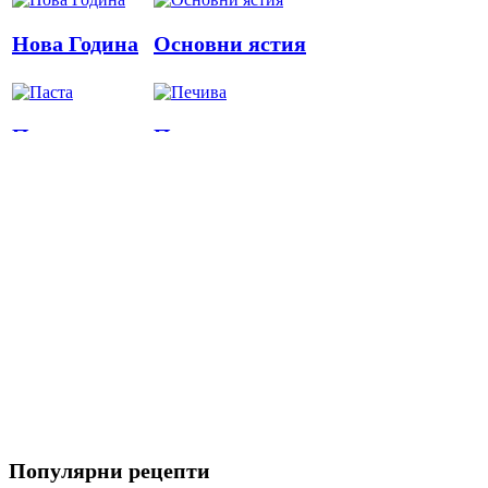
Нова Година
Основни ястия
Паста
Печива
Пица
Предястия
Риба
Салати
Популярни рецепти