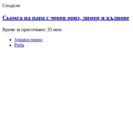
Сподели
Сьомга на пара с черен ориз, лимец и кълнове
Време за приготвяне: 35 мин.
Здравословно
Риба