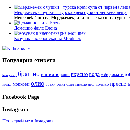
Мерджемек с чушки – турска крем супа от червена леща
Mercemek Corbasi, Мерджемек, или иначе казано - турска
Домашно филе Елена
Козунак в хлебопекарна Moulinex
Популярни етикети
з
брашно
вкусно
вода
ванилия
вино
домати
гъби
бакпулвер
олио
прясно 
моркови
ориз
оцет
орехи
полезно
мляко
пилешко месо
Facebook Page
Instagram
Последвай ме в Instagram