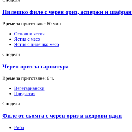
Пилешко филе с черен ориз, аспержи и шафран
Време за приготвяне: 60 мин.
Основни ястия
Ястия с месо
Ястия с пилешко месо
Сподели
Черен ориз за гарнитура
Време за приготвяне: 6 ч.
Вегетариански
Предястия
Сподели
Филе от сьомга с черен ориз и кедрови ядки
Риба