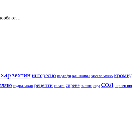
 чорба от…
ахар
зехтин
кромид
интересно
кашкавал
кисело мляко
картофи
сол
мляко
рецепти
сирене
пудра захар
червен пи
салата
сода
сметана