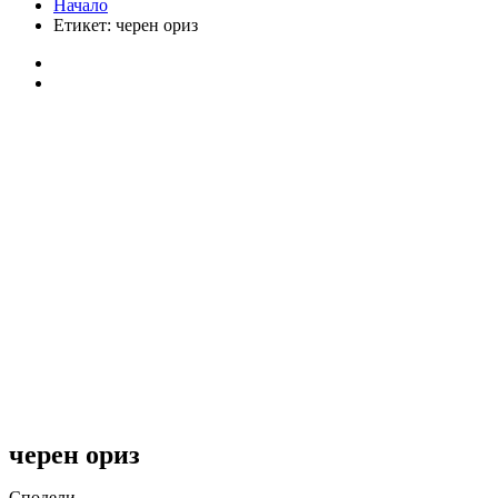
Начало
Етикет:
черен ориз
черен ориз
Сподели