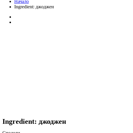
Начало
Ingredient:
джоджен
Ingredient:
джоджен
Сподели