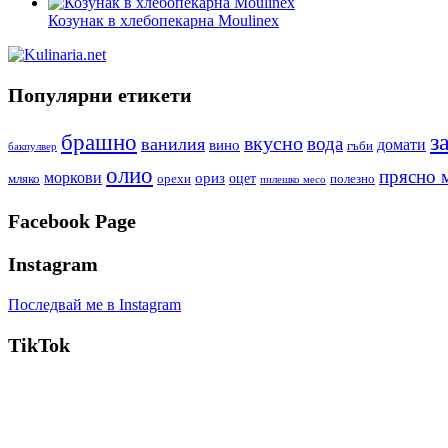
Козунак в хлебопекарна Moulinex
Популярни етикети
з
брашно
вкусно
вода
ванилия
вино
домати
гъби
бакпулвер
олио
прясно 
моркови
ориз
оцет
орехи
полезно
мляко
пилешко месо
Facebook Page
Instagram
Последвай ме в Instagram
TikTok