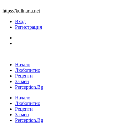
https://kulinaria.net
Вход
Регистрация
Начало
Любопитно
Рецепти
За мен
Perception.Bg
Начало
Любопитно
Рецепти
За мен
Perception.Bg