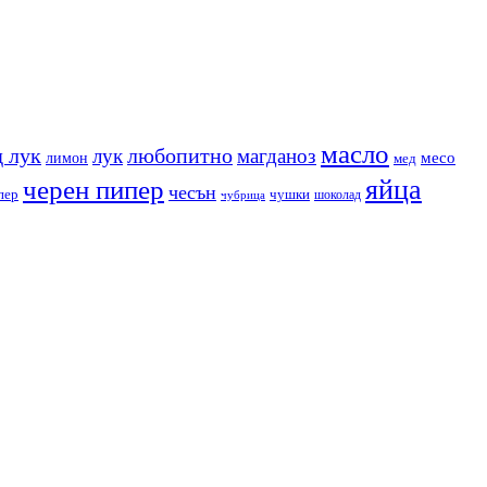
масло
 лук
любопитно
лук
магданоз
месо
лимон
мед
яйца
черен пипер
чесън
пер
чушки
чубрица
шоколад