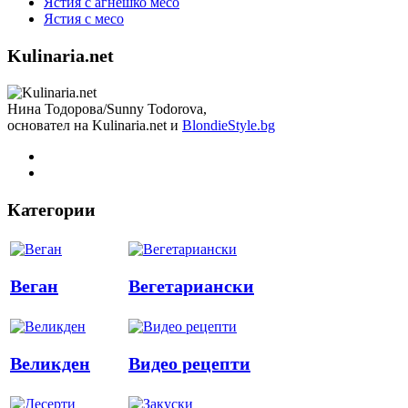
Ястия с агнешко месо
Ястия с месо
Kulinaria.net
Нина Тодорова/Sunny Todorova,
основател на Kulinaria.net и
BlondieStyle.bg
Категории
Веган
Вегетариански
Великден
Видео рецепти