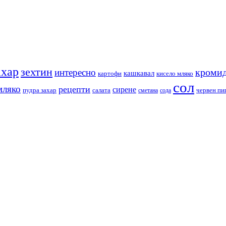
ахар
зехтин
кромид
интересно
кашкавал
кисело мляко
картофи
сол
мляко
рецепти
сирене
пудра захар
червен пи
салата
сода
сметана