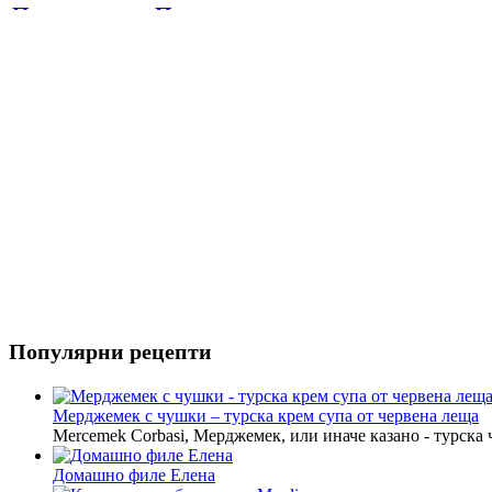
Паста
Печива
Пица
Предястия
Риба
Салати
Популярни рецепти
Мерджемек с чушки – турска крем супа от червена леща
Mercemek Corbasi, Мерджемек, или иначе казано - турска
Домашно филе Елена