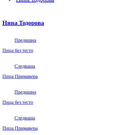
Нина Тодорова
Предишна
Пица без тесто
Следваща
Пица Примавера
Предишна
Пица без тесто
Следваща
Пица Примавера