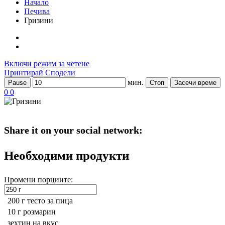
Начало
Печива
Гризини
Включи режим за четене
Принтирай
Сподели
мин.
Pause
Стоп
Засечи време
0
0
Share it on your social network:
Необходими продукти
Промени порциите:
200 г
тесто за пица
10 г
розмарин
зехтин на вкус