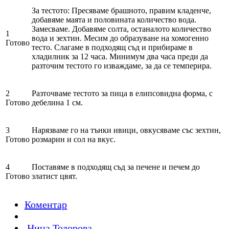
За тестото: Пресяваме брашното, правим кладенче,
добавяме маята и половината количество вода.
Замесваме. Добавяме солта, останалото количество
1
вода и зехтин. Месим до образуване на хомогенно
Готово
тесто. Слагаме в подходящ съд и прибираме в
хладилник за 12 часа. Минимум два часа преди да
разточим тестото го изваждаме, за да се темперира.
2
Разточваме тестото за пица в елипсовидна форма, с
Готово
дебелина 1 см.
3
Нарязваме го на тънки ивици, овкусяваме със зехтин,
Готово
розмарин и сол на вкус.
4
Поставяме в подходящ съд за печене и печем до
Готово
златист цвят.
Коментар
Нина Тодорова