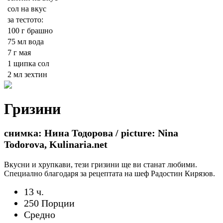
сол на вкус
за тестото:
100 г
брашно
75 мл
вода
7 г
мая
1 щипка
сол
2 мл
зехтин
Гризини
снимка: Нина Тодорова / picture: Nina
Todorova, Kulinaria.net
Вкусни и хрупкави, тези гризини ще ви станат любими.
Специално благодаря за рецептата на шеф Радостин Кирязов.
13 ч.
250 Порции
Средно