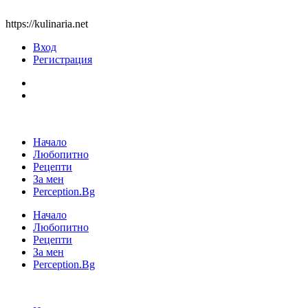
https://kulinaria.net
Вход
Регистрация
Начало
Любопитно
Рецепти
За мен
Perception.Bg
Начало
Любопитно
Рецепти
За мен
Perception.Bg