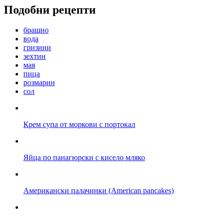
Подобни рецепти
брашно
вода
гризини
зехтин
мая
пица
розмарин
сол
Крем супа от моркови с портокал
Яйца по панагюрски с кисело мляко
Американски палачинки (American pancakes)