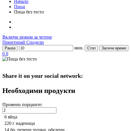
Начало
Пица
Пица без тесто
Включи режим за четене
Принтирай
Сподели
мин.
Pause
Стоп
Засечи време
0
0
Share it on your social network:
Необходими продукти
Промени порциите:
6
яйца
220 г
наденица
14 бр.
печени чушки, обелени