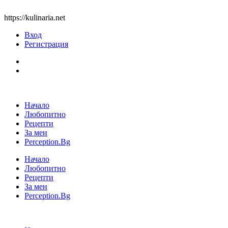
https://kulinaria.net
Вход
Регистрация
Начало
Любопитно
Рецепти
За мен
Perception.Bg
Начало
Любопитно
Рецепти
За мен
Perception.Bg