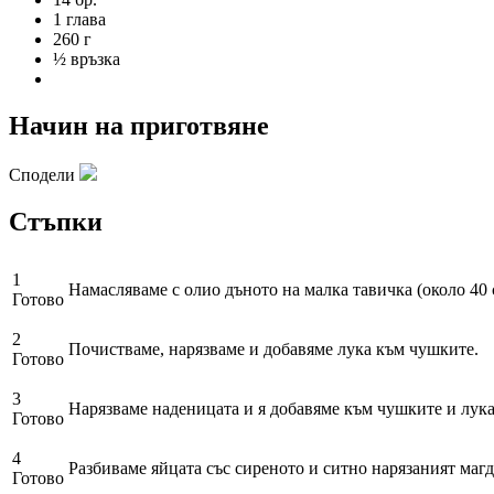
1 глава
260 г
½ връзка
Начин на приготвяне
Сподели
Стъпки
1
Намасляваме с олио дъното на малка тавичка (около 40 
Готово
2
Почистваме, нарязваме и добавяме лука към чушките.
Готово
3
Нарязваме наденицата и я добавяме към чушките и лука
Готово
4
Разбиваме яйцата със сиреното и ситно нарязаният магд
Готово