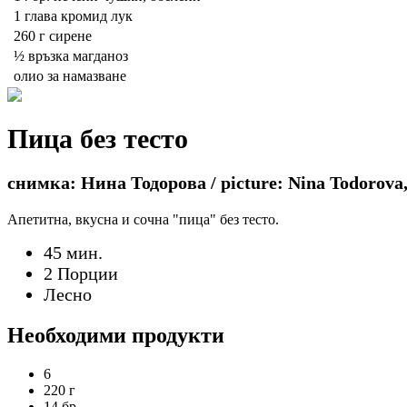
1 глава
кромид лук
260 г
сирене
½ връзка
магданоз
олио за намазване
Пица без тесто
снимка: Нина Тодорова / picture: Nina Todorova,
Апетитна, вкусна и сочна "пица" без тесто.
45 мин.
2 Порции
Лесно
Необходими продукти
6
220 г
14 бр.