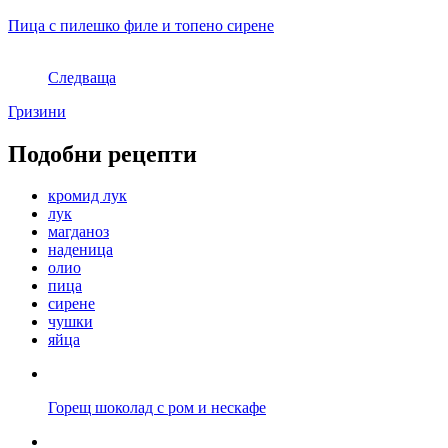
Пица с пилешко филе и топено сирене
Следваща
Гризини
Подобни рецепти
кромид лук
лук
магданоз
наденица
олио
пица
сирене
чушки
яйца
Горещ шоколад с ром и нескафе