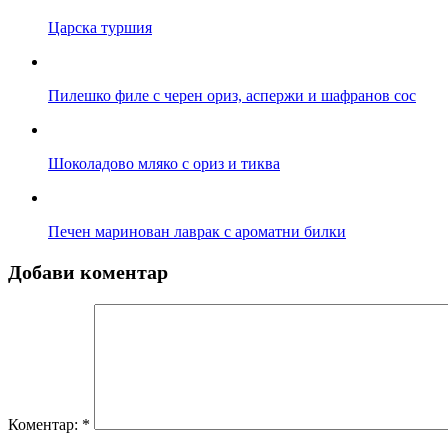
Царска туршия
Пилешко филе с черен ориз, аспержи и шафранов сос
Шоколадово мляко с ориз и тиква
Печен маринован лаврак с ароматни билки
Добави коментар
Коментар:
*