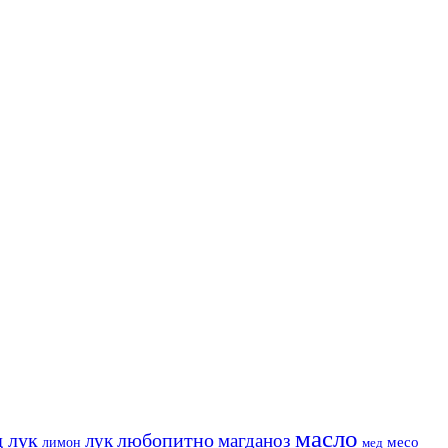
масло
 лук
любопитно
лук
магданоз
месо
лимон
мед