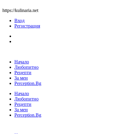
https://kulinaria.net
Вход
Регистрация
Начало
Любопитно
Рецепти
За мен
Perception.Bg
Начало
Любопитно
Рецепти
За мен
Perception.Bg