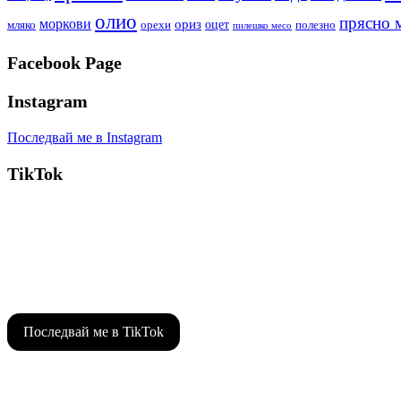
олио
прясно 
моркови
ориз
оцет
орехи
полезно
мляко
пилешко месо
Facebook Page
Instagram
Последвай ме в Instagram
TikTok
Последвай ме в TikTok