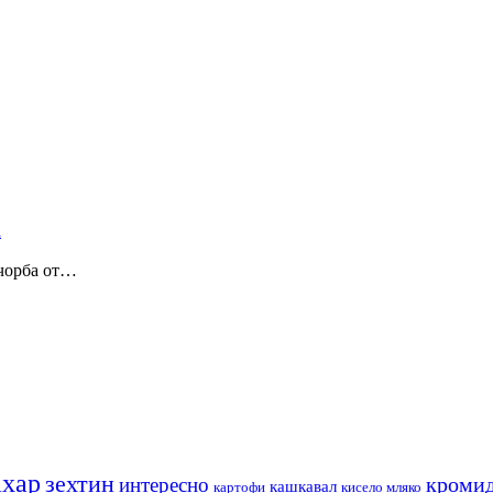
 чорба от…
ахар
зехтин
кромид
интересно
кашкавал
кисело мляко
картофи