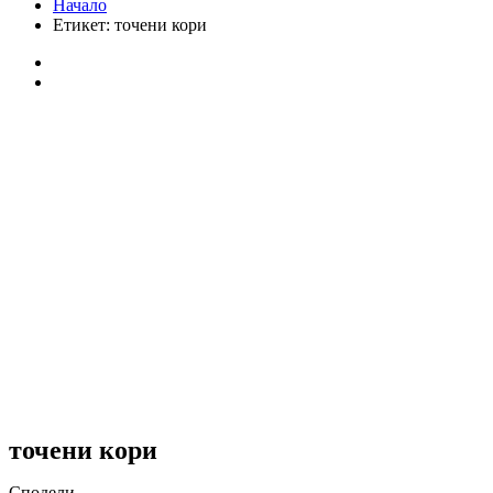
Начало
Етикет:
точени кори
точени кори
Сподели