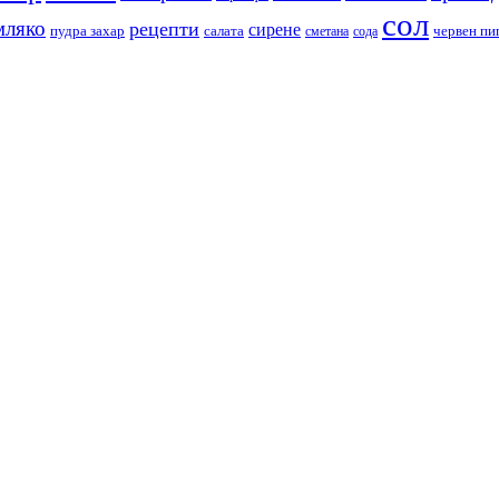
сол
мляко
рецепти
сирене
пудра захар
червен пи
салата
сода
сметана