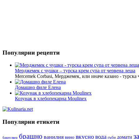
Риба
Салати
Популярни рецепти
Мерджемек с чушки – турска крем супа от червена леща
Mercemek Corbasi, Мерджемек, или иначе казано - турска
Домашно филе Елена
Козунак в хлебопекарна Moulinex
Популярни етикети
з
брашно
вкусно
вода
ванилия
вино
домати
гъби
бакпулвер