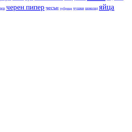
яйца
черен пипер
чесън
пер
чушки
чубрица
шоколад