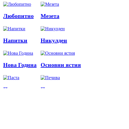
Любопитно
Мезета
Напитки
Никулден
Нова Година
Основни ястия
Паста
Печива
Пица
Предястия