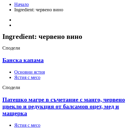
Начало
Ingredient:
червено вино
Ingredient:
червено вино
Сподели
Банска капама
Основни ястия
Ястия с месо
Сподели
Патешко магре в съчетание с манго, червено
цвекло и редукция от балсамов оцет, мед и
мащерка
Ястия с месо