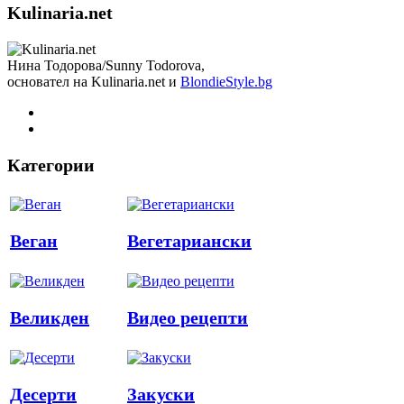
Kulinaria.net
Нина Тодорова/Sunny Todorova,
основател на Kulinaria.net и
BlondieStyle.bg
Категории
Веган
Вегетариански
Великден
Видео рецепти
Десерти
Закуски