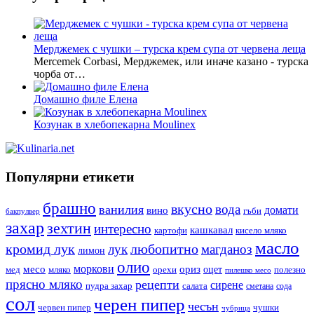
Мерджемек с чушки – турска крем супа от червена леща
Mercemek Corbasi, Мерджемек, или иначе казано - турска
чорба от…
Домашно филе Елена
Козунак в хлебопекарна Moulinex
Популярни етикети
брашно
вкусно
вода
ванилия
вино
домати
гъби
бакпулвер
захар
зехтин
интересно
кашкавал
кисело мляко
картофи
масло
кромид лук
любопитно
лук
магданоз
лимон
олио
моркови
месо
ориз
оцет
орехи
полезно
мед
мляко
пилешко месо
прясно мляко
рецепти
сирене
пудра захар
салата
сода
сметана
сол
черен пипер
чесън
червен пипер
чушки
чубрица