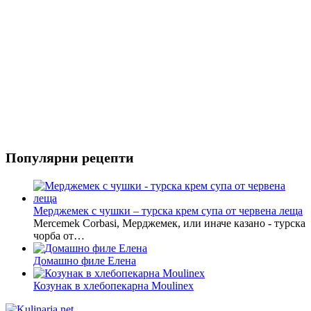
Популярни рецепти
Мерджемек с чушки – турска крем супа от червена леща
Mercemek Corbasi, Мерджемек, или иначе казано - турска
чорба от…
Домашно филе Елена
Козунак в хлебопекарна Moulinex