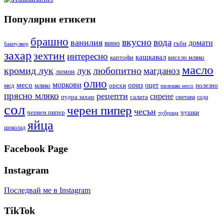
Популярни етикети
брашно
вкусно
вода
ванилия
вино
домати
гъби
бакпулвер
захар
зехтин
интересно
кашкавал
кисело мляко
картофи
масло
кромид лук
любопитно
лук
магданоз
лимон
олио
моркови
месо
ориз
оцет
орехи
полезно
мед
мляко
пилешко месо
прясно мляко
рецепти
сирене
пудра захар
салата
сода
сметана
сол
черен пипер
чесън
червен пипер
чушки
чубрица
яйца
шоколад
Facebook Page
Instagram
Последвай ме в Instagram
TikTok