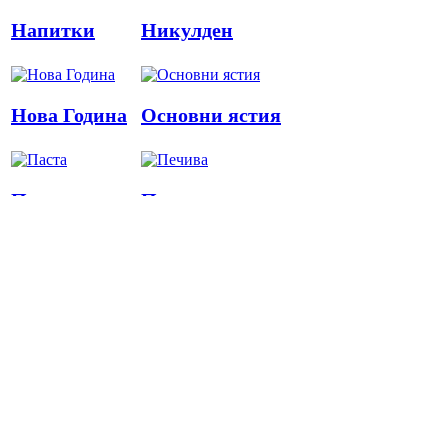
Напитки
Никулден
Нова Година
Основни ястия
Паста
Печива
Пица
Предястия
Риба
Салати