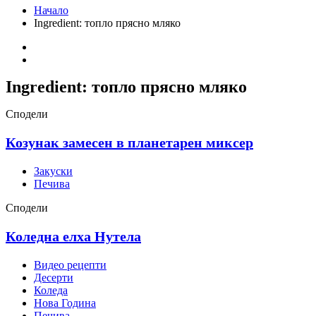
Начало
Ingredient:
топло прясно мляко
Ingredient:
топло прясно мляко
Сподели
Козунак замесен в планетарен миксер
Закуски
Печива
Сподели
Коледна елха Нутела
Видео рецепти
Десерти
Коледа
Нова Година
Печива