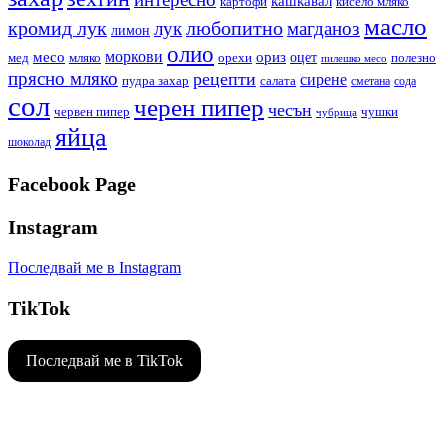
кашкавал
кисело мляко
картофи
масло
кромид лук
любопитно
лук
магданоз
лимон
олио
моркови
месо
ориз
оцет
орехи
полезно
мед
мляко
пилешко месо
прясно мляко
рецепти
сирене
пудра захар
салата
сода
сметана
сол
черен пипер
чесън
червен пипер
чушки
чубрица
яйца
шоколад
Facebook Page
Instagram
Последвай ме в Instagram
TikTok
Последвай ме в TikTok