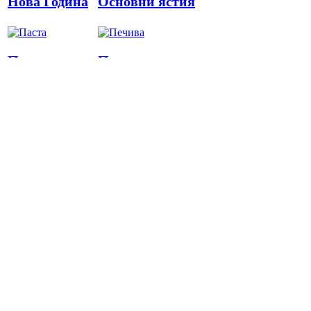
Нова Година
Основни ястия
Паста
Печива
Пица
Предястия
Риба
Салати