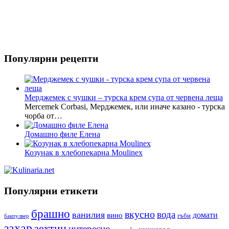
Популярни рецепти
Мерджемек с чушки – турска крем супа от червена леща
Mercemek Corbasi, Мерджемек, или иначе казано - турска
чорба от…
Домашно филе Елена
Козунак в хлебопекарна Moulinex
Популярни етикети
брашно
вкусно
вода
ванилия
вино
домати
гъби
бакпулвер
захар
зехтин
интересно