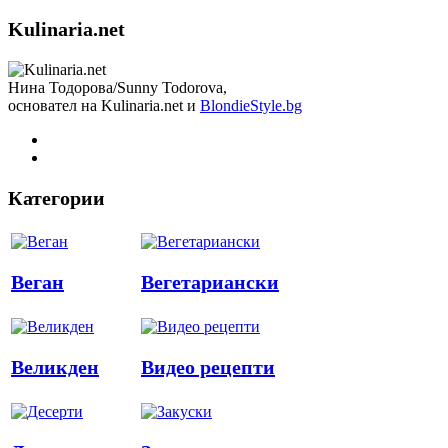
Kulinaria.net
Нина Тодорова/Sunny Todorova,
основател на Kulinaria.net и
BlondieStyle.bg
Категории
Веган
Вегетариански
Великден
Видео рецепти