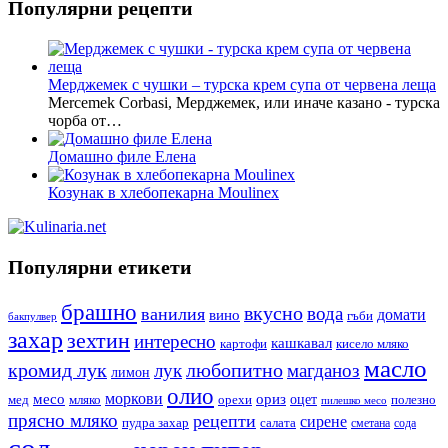
Популярни рецепти
Мерджемек с чушки – турска крем супа от червена леща
Mercemek Corbasi, Мерджемек, или иначе казано - турска
чорба от…
Домашно филе Елена
Козунак в хлебопекарна Moulinex
Популярни етикети
брашно
вкусно
вода
ванилия
вино
домати
гъби
бакпулвер
захар
зехтин
интересно
кашкавал
кисело мляко
картофи
масло
кромид лук
любопитно
лук
магданоз
лимон
олио
моркови
месо
ориз
оцет
орехи
полезно
мед
мляко
пилешко месо
прясно мляко
рецепти
сирене
пудра захар
салата
сода
сметана