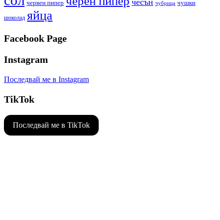
сол
черен пипер
чесън
червен пипер
чушки
чубрица
яйца
шоколад
Facebook Page
Instagram
Последвай ме в Instagram
TikTok
Последвай ме в TikTok