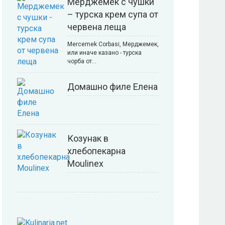
Мерджемек с чушки
– турска крем супа от
червена леща
Mercemek Corbasi, Мерджемек,
или иначе казано - турска
чорба от…
Домашно филе Елена
Козунак в
хлебопекарна
Moulinex