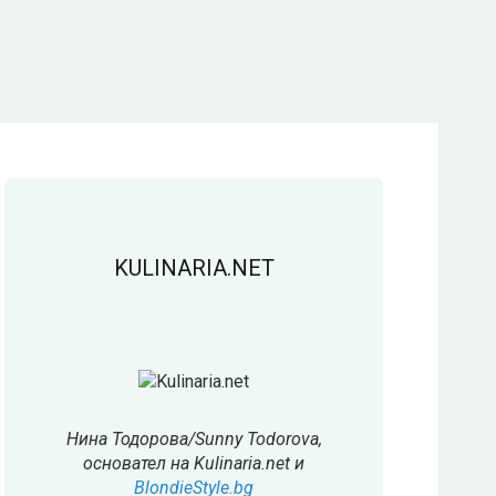
KULINARIA.NET
Нина Тодорова/Sunny Todorova,
основател на Kulinaria.net и
BlondieStyle.bg