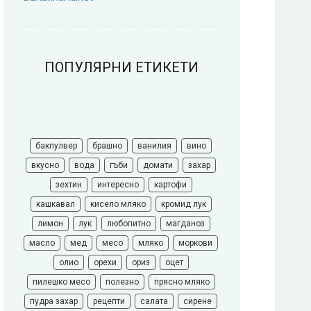
ПОПУЛЯРНИ ЕТИКЕТИ
бакпулвер
брашно
ванилия
вино
вкусно
вода
гъби
домати
захар
зехтин
интересно
картофи
кашкавал
кисело мляко
кромид лук
лимон
лук
любопитно
магданоз
масло
мед
месо
мляко
моркови
олио
орехи
ориз
оцет
пилешко месо
полезно
прясно мляко
пудра захар
рецепти
салата
сирене