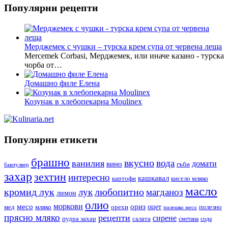
Популярни рецепти
Мерджемек с чушки – турска крем супа от червена леща
Mercemek Corbasi, Мерджемек, или иначе казано - турска
чорба от…
Домашно филе Елена
Козунак в хлебопекарна Moulinex
Популярни етикети
брашно
вкусно
вода
ванилия
вино
домати
гъби
бакпулвер
захар
зехтин
интересно
кашкавал
кисело мляко
картофи
масло
кромид лук
любопитно
лук
магданоз
лимон
олио
моркови
месо
ориз
оцет
орехи
полезно
мед
мляко
пилешко месо
прясно мляко
рецепти
сирене
пудра захар
салата
сода
сметана