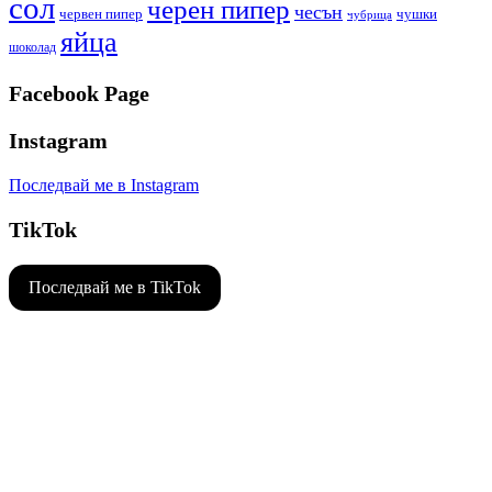
сол
черен пипер
чесън
червен пипер
чушки
чубрица
яйца
шоколад
Facebook Page
Instagram
Последвай ме в Instagram
TikTok
Последвай ме в TikTok