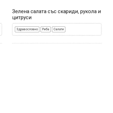
Зелена салата със скариди, рукола и
цитруси
Здравословно
Риба
Салати