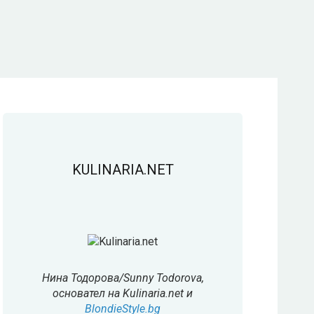
KULINARIA.NET
Нина Тодорова/Sunny Todorova,
основател на Kulinaria.net и
BlondieStyle.bg