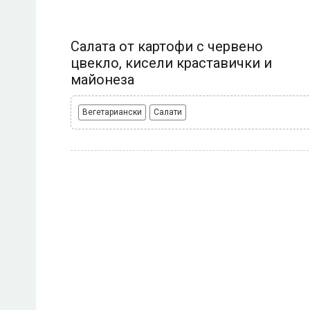
Салата от картофи с червено
цвекло, кисели краставички и
майонеза
Вегетариански
Салати