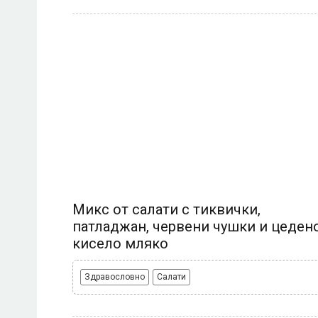
Микс от салати с тиквички,
патладжан, червени чушки и цеден
кисело мляко
Здравословно
Салати