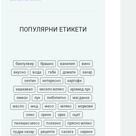
ПОПУЛЯРНИ ЕТИКЕТИ
бакпулвер
брашно
ванилия
вино
вкусно
вода
гъби
домати
захар
зехтин
интересно
картофи
кашкавал
кисело мляко
кромид лук
лимон
лук
любопитно
магданоз
масло
мед
месо
мляко
моркови
олио
орехи
ориз
оцет
пилешко месо
полезно
прясно мляко
пудра захар
рецепти
салата
сирене