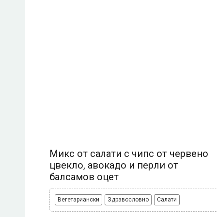
Микс от салати с чипс от червено
цвекло, авокадо и перли от
балсамов оцет
Вегетариански
Здравословно
Салати