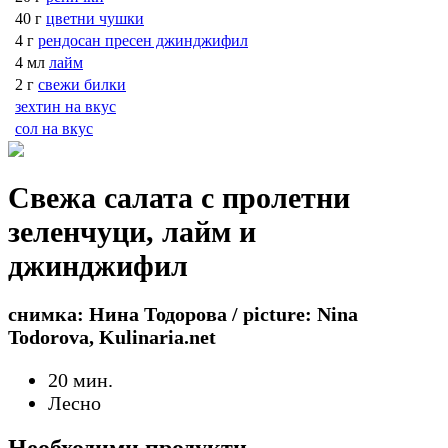
40 г
цветни чушки
4 г
рендосан пресен джинджифил
4 мл
лайм
2 г
свежи билки
зехтин на вкус
сол на вкус
Свежа салата с пролетни
зеленчуци, лайм и
джинджифил
снимка: Нина Тодорова / picture: Nina
Todorova, Kulinaria.net
20 мин.
Лесно