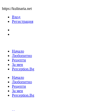
https://kulinaria.net
Вход
Регистрация
Начало
Любопитно
Рецепти
За мен
Perception.Bg
Начало
Любопитно
Рецепти
За мен
Perception.Bg