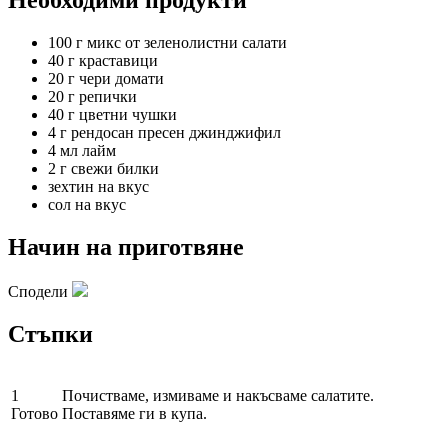
Необходими продукти
100 г
микс от зеленолистни салати
40 г
краставици
20 г
чери домати
20 г
репички
40 г
цветни чушки
4 г
рендосан пресен джинджифил
4 мл
лайм
2 г
свежи билки
зехтин на вкус
сол на вкус
Начин на приготвяне
Сподели
Стъпки
1
Почистваме, измиваме и накъсваме салатите.
Готово
Поставяме ги в купа.