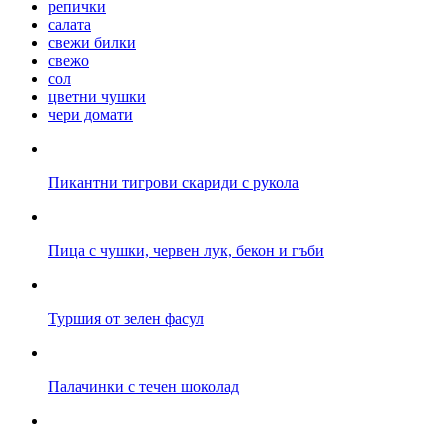
репички
салата
свежи билки
свежо
сол
цветни чушки
чери домати
Пикантни тигрови скариди с рукола
Пица с чушки, червен лук, бекон и гъби
Туршия от зелен фасул
Палачинки с течен шоколад