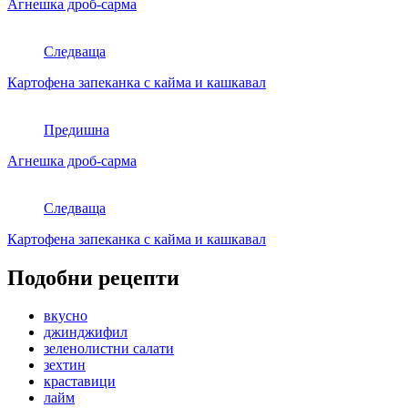
Агнешка дроб-сарма
Следваща
Картофена запеканка с кайма и кашкавал
Предишна
Агнешка дроб-сарма
Следваща
Картофена запеканка с кайма и кашкавал
Подобни рецепти
вкусно
джинджифил
зеленолистни салати
зехтин
краставици
лайм