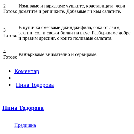
2
Измиваме и нарязваме чушките, краставицата, чери
Готово
доматите и репичките. Добавяме ги към салатите.
В купичка смесваме джинджифила, сока от лайм,
3
зехтин, сол и свежи билки на вкус. Разбъркваме добре
Готово
и правим дресинг, с които поливаме салатата.
4
Разбъркваме внимателно и сервираме.
Готово
Коментар
Нина Тодорова
Нина Тодорова
Предишна