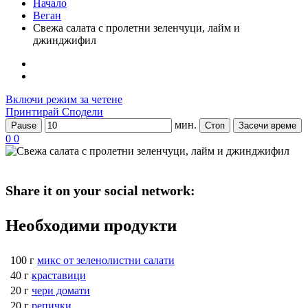
Начало
Веган
Свежа салата с пролетни зеленчуци, лайм и
джинджифил
Включи режим за четене
Принтирай
Сподели
мин.
Pause
Стоп
Засечи време
0
0
Share it on your social network:
Необходими продукти
100 г
микс от зеленолистни салати
40 г
краставици
20 г
чери домати
20 г
репички